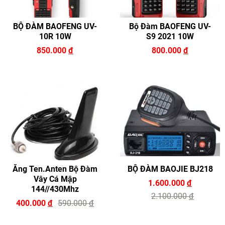
BỘ ĐÀM BAOFENG UV-
Bộ Đàm BAOFENG UV-
10R 10W
S9 2021 10W
850.000
đ
800.000
đ
Ăng Ten.Anten Bộ Đàm
BỘ ĐÀM BAOJIE BJ218
Vây Cá Mập
1.600.000
đ
144//430Mhz
2.100.000
đ
400.000
đ
590.000
đ