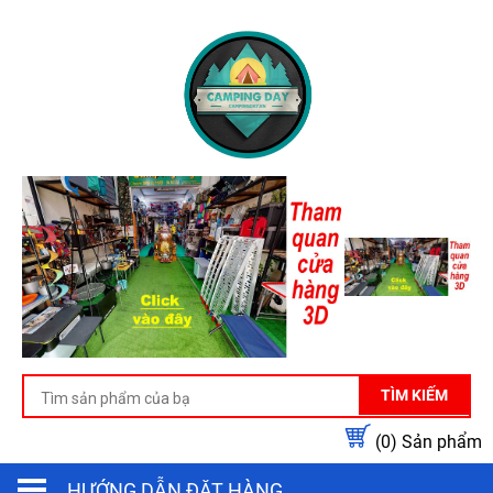
TÌM KIẾM
(0)
Sản phẩm
HƯỚNG DẪN ĐẶT HÀNG