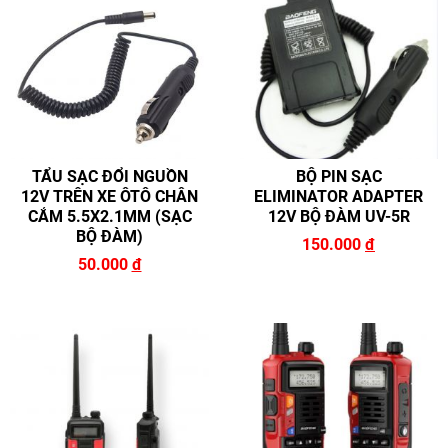
HOÀN THÀNH
zalo
Đăng ký tư vấn trực tiếp 24/7:
0946.68.0946
TẨU SẠC ĐỔI NGUỒN
BỘ PIN SẠC
12V TRÊN XE ÔTÔ CHÂN
ELIMINATOR ADAPTER
CẮM 5.5X2.1MM (SẠC
12V BỘ ĐÀM UV-5R
BỘ ĐÀM)
150.000
đ
50.000
đ