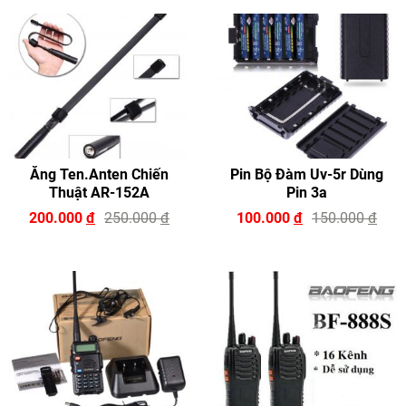
Ăng Ten.Anten Chiến
Pin Bộ Đàm Uv-5r Dùng
Thuật AR-152A
Pin 3a
200.000
đ
250.000
đ
100.000
đ
150.000
đ