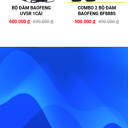
BỘ ĐÀM BAOFENG
COMBO 2 BỘ ĐÀM
UV5R 1CÁI
BAOFENG BF888S
600.000
đ
690.000
đ
500.000
đ
490.000
đ