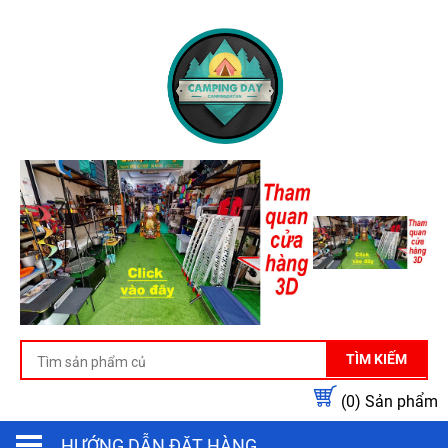
TÌM KIẾM
(0)
Sản phẩm
HƯỚNG DẪN ĐẶT HÀNG