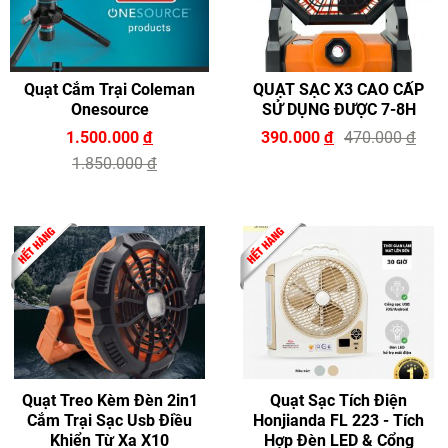
Quạt Cắm Trại Coleman
QUẠT SẠC X3 CAO CẤP
Onesource
SỬ DỤNG ĐƯỢC 7-8H
1.500.000
đ
390.000
đ
470.000
đ
1.850.000
đ
Quạt Treo Kèm Đèn 2in1
Quạt Sạc Tích Điện
Cắm Trại Sạc Usb Điều
Honjianda FL 223 - Tích
Khiển Từ Xa X10
Hợp Đèn LED & Cổng