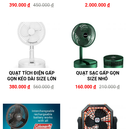
390.000
đ
450.000
đ
2.000.000
đ
QUẠT TÍCH ĐIỆN GẤP
QUẠT SẠC GẤP GỌN
GỌN KÉO DÀI SIZE LỚN
SIZE NHỎ
380.000
đ
560.000
đ
160.000
đ
210.000
đ