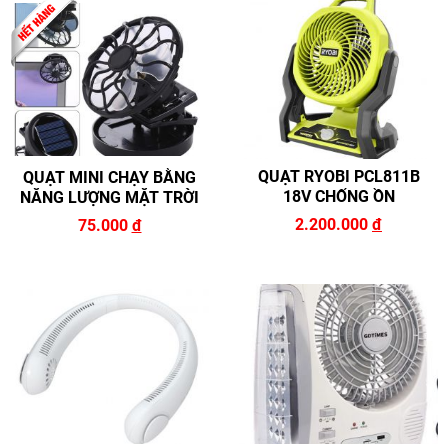
ĐĂNG KÝ TƯ VẤN
QUẠT RYOBI PCL811B
QUẠT MINI CHẠY BẰNG
18V CHỐNG ỒN
NĂNG LƯỢNG MẶT TRỜI
2.200.000
đ
75.000
đ
HOÀN THÀNH
zalo
Đăng ký tư vấn trực tiếp 24/7:
0946.68.0946