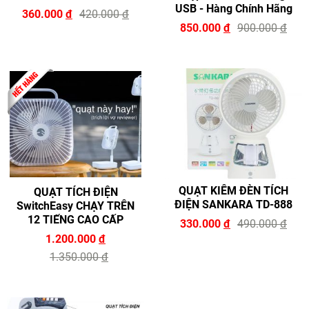
USB - Hàng Chính Hãng
360.000
đ
420.000
đ
850.000
đ
900.000
đ
QUẠT KIÊM ĐÈN TÍCH
QUẠT TÍCH ĐIỆN
ĐIỆN SANKARA TD-888
SwitchEasy CHẠY TRÊN
12 TIẾNG CAO CẤP
330.000
đ
490.000
đ
1.200.000
đ
1.350.000
đ