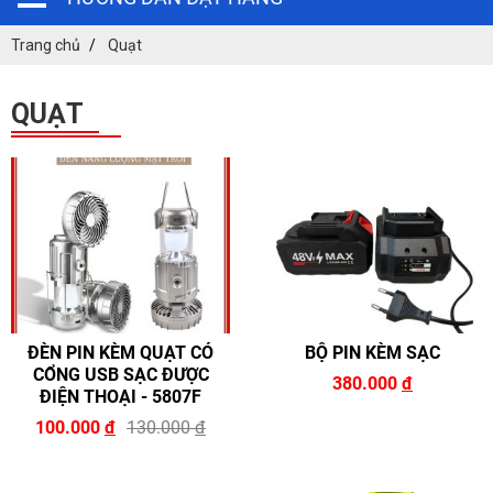
Trang chủ
Quạt
QUẠT
ĐÈN PIN KÈM QUẠT CÓ
BỘ PIN KÈM SẠC
CỔNG USB SẠC ĐƯỢC
380.000
đ
ĐIỆN THOẠI - 5807F
100.000
đ
130.000
đ