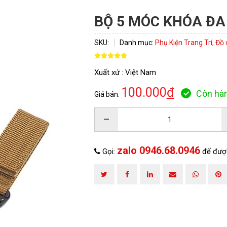
BỘ 5 MÓC KHÓA ĐA
SKU:
Danh mục:
Phụ Kiện Trang Trí, Đồ c
Xuất xứ : Việt Nam
100.000
đ
Còn hà
Giá bán:
–
zalo 0946.68.0946
Gọi:
để đượ
ĐĂNG KÝ TƯ VẤN