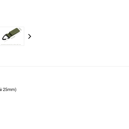
HOÀN THÀNH
zalo 0946.68.0946
Đăng ký tư vấn trực tiếp 24/7:
vải 25mm)