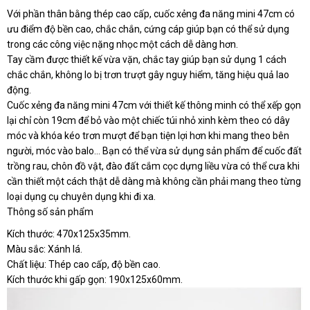
Với phần thân bằng thép cao cấp, cuốc xẻng đa năng mini 47cm có
zalo
Đăng ký tư vấn trực tiếp 24/7:
ưu điểm độ bền cao, chắc chắn, cứng cáp giúp bạn có thể sử dụng
0946.68.0946
trong các công việc nặng nhọc một cách dễ dàng hơn.
Tay cầm được thiết kế vừa vặn, chắc tay giúp bạn sử dụng 1 cách
chắc chắn, không lo bị trơn trượt gây nguy hiểm, tăng hiệu quả lao
động.
Cuốc xẻng đa năng mini 47cm với thiết kế thông minh có thể xếp gọn
lại chỉ còn 19cm để bỏ vào một chiếc túi nhỏ xinh kèm theo có dây
móc và khóa kéo trơn mượt để bạn tiện lợi hơn khi mang theo bên
người, móc vào balo... Bạn có thể vừa sử dụng sản phẩm để cuốc đất
trồng rau, chôn đồ vật, đào đất cắm cọc dựng liều vừa có thể cưa khi
cần thiết một cách thật dễ dàng mà không cần phải mang theo từng
loại dụng cụ chuyên dụng khi đi xa.
Thông số sản phẩm
Kích thước: 470x125x35mm.
Màu sắc: Xánh lá.
Chất liệu: Thép cao cấp, độ bền cao.
Kích thước khi gấp gọn: 190x125x60mm.