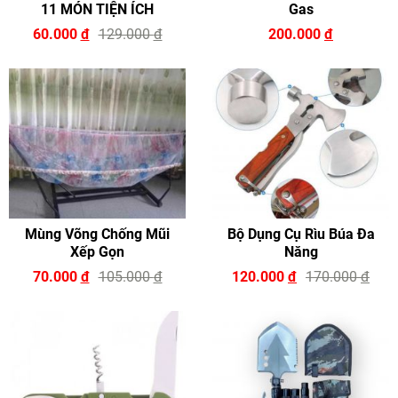
11 MÓN TIỆN ÍCH
Gas
60.000
đ
129.000
đ
200.000
đ
Mùng Võng Chống Mũi
Bộ Dụng Cụ Rìu Búa Đa
Xếp Gọn
Năng
70.000
đ
105.000
đ
120.000
đ
170.000
đ