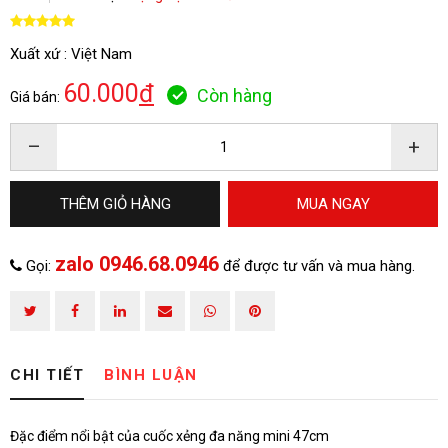
Xuất xứ : Việt Nam
60.000
đ
Còn hàng
Giá bán:
–
+
ĐĂNG KÝ TƯ VẤN
THÊM GIỎ HÀNG
MUA NGAY
zalo 0946.68.0946
Gọi:
để được tư vấn và mua hàng.
CHI TIẾT
BÌNH LUẬN
Đặc điểm nổi bật của cuốc xẻng đa năng mini 47cm
HOÀN THÀNH