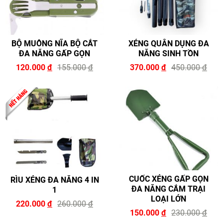
BỘ MUỖNG NĨA BỘ CẮT
XẺNG QUÂN DỤNG ĐA
ĐA NĂNG GẤP GỌN
NĂNG SINH TỒN
120.000
đ
155.000
đ
370.000
đ
450.000
đ
CUỐC XẺNG GẤP GỌN
RÌU XẺNG ĐA NĂNG 4 IN
ĐA NĂNG CẮM TRẠI
1
LOẠI LỚN
220.000
đ
260.000
đ
150.000
đ
230.000
đ