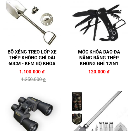
BỘ XẺNG TREO LỐP XE
MÓC KHÓA DAO ĐA
THÉP KHÔNG GHỈ DÀI
NĂNG BẰNG THÉP
60CM - KÈM BỘ KHÓA
KHÔNG GHỈ 12IN1
1.100.000
đ
120.000
đ
1.250.000
đ