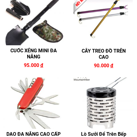
CUỐC XẺNG MINI ĐA
CÂY TREO ĐỒ TRÊN
NĂNG
CAO
95.000
đ
90.000
đ
DAO ĐA NĂNG CAO CẤP
Lò Sưởi Để Trên Bếp