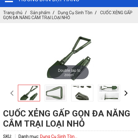
Trang chủ
Sản phẩm
Dụng Cụ Sinh Tồn
CUỐC XẺNG GẤP
GỌN ĐA NĂNG CẮM TRẠI LOẠI NHỎ
Double tap to
zoom
CUỐC XẺNG GẤP GỌN ĐA NĂNG
CẮM TRẠI LOẠI NHỎ
SKU:
Danh mục:
Dụng Cụ Sinh Tồn...