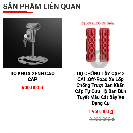
SẢN PHẨM LIÊN QUAN
BỘ KHÓA XẺNG CAO
BỘ CHỐNG LẦY CẶP 2
CẤP
CÁI .Off-Road Xe Lốp
Chống Trượt Ban Khẩn
500.000
đ
Cấp Tự Cứu Hộ Ban Bùn
Tuyết Màu Cát Bẫy Xe
Dụng Cụ
1.950.000
đ
2.200.000
đ