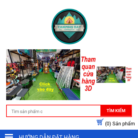
TÌM KIẾM
(0)
Sản phẩm
HƯỚNG DẪN ĐẶT HÀNG