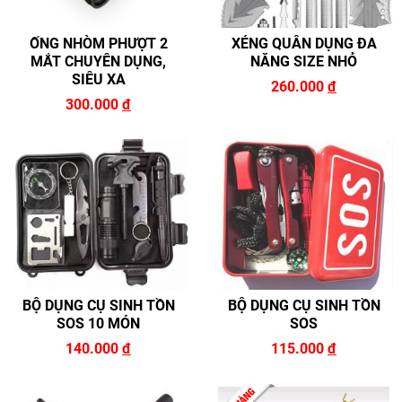
ỐNG NHÒM PHƯỢT 2
XẺNG QUÂN DỤNG ĐA
MẮT CHUYÊN DỤNG,
NĂNG SIZE NHỎ
SIÊU XA
260.000
đ
300.000
đ
BỘ DỤNG CỤ SINH TỒN
BỘ DỤNG CỤ SINH TỒN
SOS 10 MÓN
SOS
140.000
đ
115.000
đ