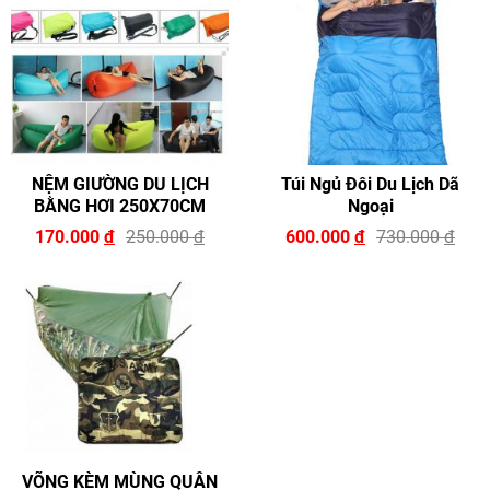
NỆM GIƯỜNG DU LỊCH
Túi Ngủ Đôi Du Lịch Dã
BẰNG HƠI 250X70CM
Ngoại
170.000
đ
250.000
đ
600.000
đ
730.000
đ
VÕNG KÈM MÙNG QUÂN