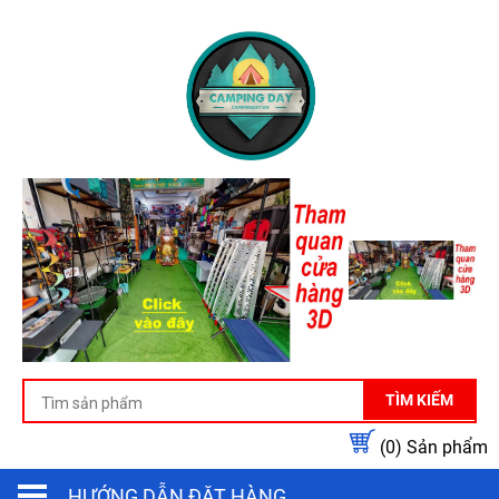
TÌM KIẾM
(0)
Sản phẩm
HƯỚNG DẪN ĐẶT HÀNG