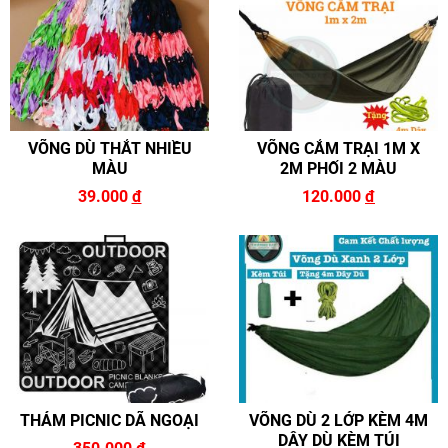
VÕNG DÙ THẮT NHIỀU
VÕNG CẮM TRẠI 1M X
MÀU
2M PHỐI 2 MÀU
39.000
đ
120.000
đ
THẢM PICNIC DÃ NGOẠI
VÕNG DÙ 2 LỚP KÈM 4M
DÂY DÙ KÈM TÚI