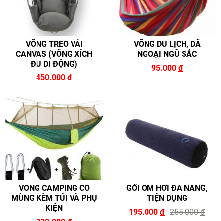
VÕNG TREO VẢI
VÕNG DU LỊCH, DÃ
CANVAS (VÕNG XÍCH
NGOẠI NGŨ SẮC
ĐU DI ĐỘNG)
95.000
đ
450.000
đ
VÕNG CAMPING CÓ
GỐI ÔM HƠI ĐA NĂNG,
MÙNG KÈM TÚI VÀ PHỤ
TIỆN DỤNG
KIỆN
195.000
đ
255.000
đ