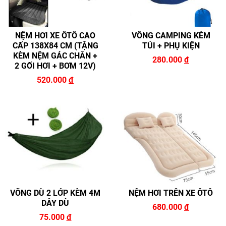
NỆM HƠI XE ÔTÔ CAO
VÕNG CAMPING KÈM
CẤP 138X84 CM (TẶNG
TÚI + PHỤ KIỆN
KÈM NỆM GÁC CHÂN +
280.000
đ
2 GỐI HƠI + BƠM 12V)
520.000
đ
VÕNG DÙ 2 LỚP KÈM 4M
NỆM HƠI TRÊN XE ÔTÔ
DÂY DÙ
680.000
đ
75.000
đ