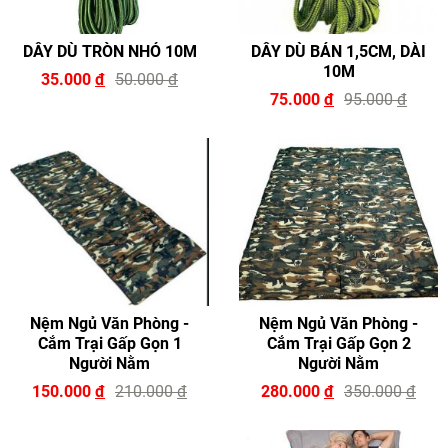
DÂY DÙ TRÒN NHỎ 10M
DÂY DÙ BẢN 1,5CM, DÀI
10M
35.000
đ
50.000
đ
75.000
đ
95.000
đ
Nệm Ngủ Văn Phòng -
Nệm Ngủ Văn Phòng -
Cắm Trại Gấp Gọn 1
Cắm Trại Gấp Gọn 2
Người Nằm
Người Nằm
150.000
đ
210.000
đ
280.000
đ
350.000
đ