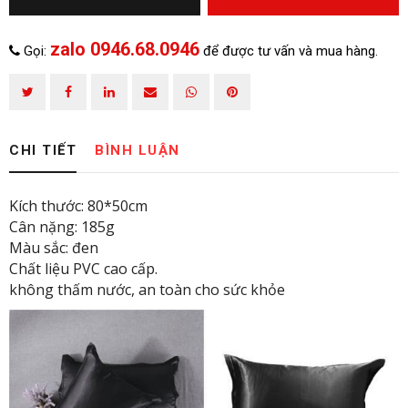
zalo 0946.68.0946
Gọi:
để được tư vấn và mua hàng.
HOÀN THÀNH
CHI TIẾT
BÌNH LUẬN
zalo
Đăng ký tư vấn trực tiếp 24/7:
0946.68.0946
Kích thước: 80*50cm
Cân nặng: 185g
Màu sắc: đen
Chất liệu PVC cao cấp.
không thấm nước, an toàn cho sức khỏe