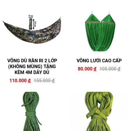
VÕNG DÙ RẰN RI 2 LỚP
VÕNG LƯỚI CAO CẤP
(KHÔNG MÙNG) TẶNG
80.000
đ
105.000
đ
KÈM 4M DÂY DÙ
110.000
đ
155.000
đ