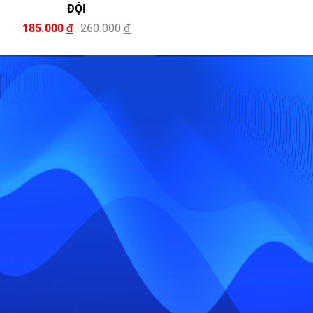
ĐỘI
185.000
đ
260.000
đ