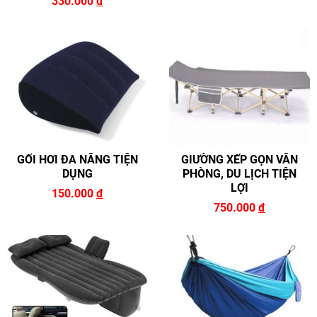
330.000
đ
GỐI HƠI ĐA NĂNG TIỆN
GIƯỜNG XẾP GỌN VĂN
DỤNG
PHÒNG, DU LỊCH TIỆN
LỢI
150.000
đ
750.000
đ