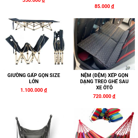
350.000
đ
85.000
đ
GIƯỜNG GẤP GỌN SIZE
NỆM (ĐỆM) XẾP GỌN
LỚN
DẠNG TREO GHẾ SAU
XE ÔTÔ
1.100.000
đ
720.000
đ