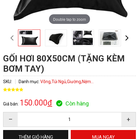
Double tap to zoom
GỐI HƠI 80X50CM (TẶNG KÈM
BƠM TAY)
SKU:
Danh mục:
Võng,Túi Ngủ,Giường,Nệm...
ĐĂNG KÝ TƯ VẤN
150.000
đ
Còn hàng
Giá bán:
–
+
THÊM GIỎ HÀNG
MUA NGAY