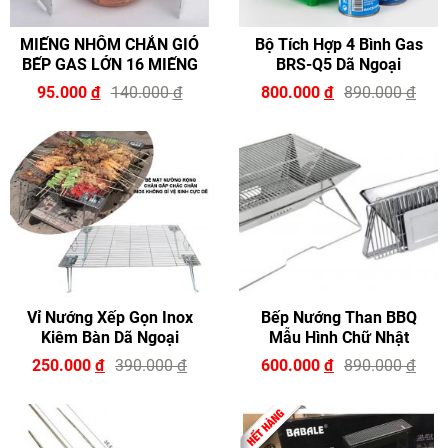
MIẾNG NHÔM CHẮN GIÓ
Bộ Tích Hợp 4 Bình Gas
BẾP GAS LỚN 16 MIẾNG
BRS-Q5 Dã Ngoại
95.000
đ
140.000
đ
800.000
đ
890.000
đ
Vỉ Nướng Xếp Gọn Inox
Bếp Nướng Than BBQ
Kiêm Bàn Dã Ngoại
Mẫu Hình Chữ Nhật
250.000
đ
390.000
đ
600.000
đ
890.000
đ