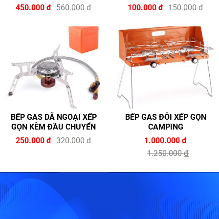
450.000
đ
560.000
đ
100.000
đ
150.000
đ
BẾP GAS DÃ NGOẠI XẾP
BẾP GAS ĐÔI XẾP GỌN
GỌN KÈM ĐẦU CHUYỂN
CAMPING
250.000
đ
320.000
đ
1.000.000
đ
1.250.000
đ