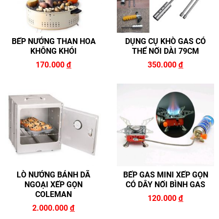
BẾP NƯỚNG THAN HOA
DỤNG CỤ KHÒ GAS CÓ
KHÔNG KHÓI
THỂ NỐI DÀI 79CM
170.000
đ
350.000
đ
LÒ NƯỚNG BÁNH DÃ
BẾP GAS MINI XẾP GỌN
NGOẠI XẾP GỌN
CÓ DÂY NỐI BÌNH GAS
COLEMAN
120.000
đ
2.000.000
đ