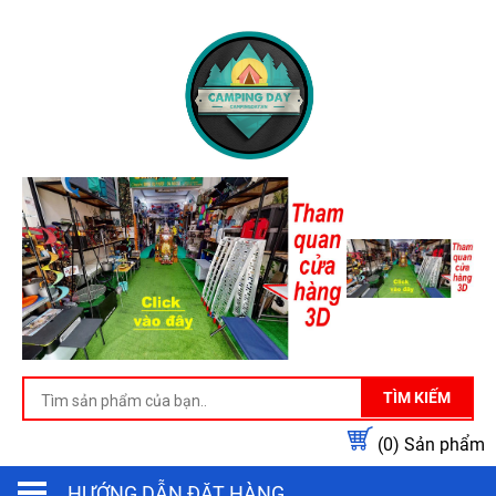
TÌM KIẾM
(0)
Sản phẩm
HƯỚNG DẪN ĐẶT HÀNG