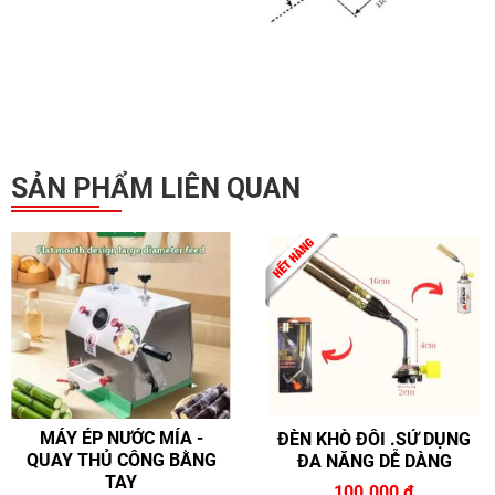
SẢN PHẨM LIÊN QUAN
MÁY ÉP NƯỚC MÍA -
ĐÈN KHÒ ĐÔI .SỬ DỤNG
QUAY THỦ CÔNG BẰNG
ĐA NĂNG DỄ DÀNG
TAY
100.000
đ