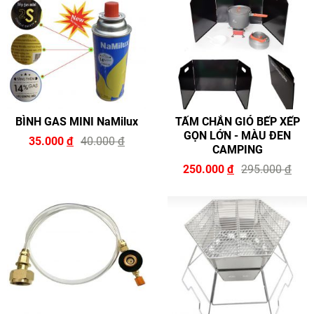
BÌNH GAS MINI NaMilux
TẤM CHẮN GIÓ BẾP XẾP
GỌN LỚN - MÀU ĐEN
35.000
đ
40.000
đ
CAMPING
250.000
đ
295.000
đ