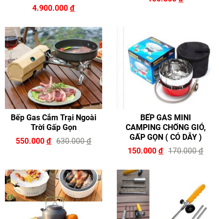
4.900.000
đ
Bếp Gas Cắm Trại Ngoài
BẾP GAS MINI
Trời Gấp Gọn
CAMPING CHỐNG GIÓ,
GẤP GỌN ( CÓ DÂY )
550.000
đ
630.000
đ
150.000
đ
170.000
đ