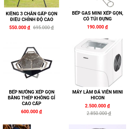
BẾP GAS MINI XẾP GỌN,
KIỀNG 3 CHÂN GẤP GỌN
CÓ TÚI ĐỰNG
ĐIỀU CHỈNH ĐỘ CAO
190.000
đ
550.000
đ
695.000
đ
BẾP NƯỚNG XẾP GỌN
MÁY LÀM ĐÁ VIÊN MINI
BẰNG THÉP KHÔNG GỈ
HICON
CAO CẤP
2.500.000
đ
600.000
đ
2.850.000
đ