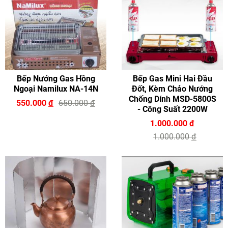
Bếp Nướng Gas Hồng
Bếp Gas Mini Hai Đầu
Ngoại Namilux NA-14N
Đốt, Kèm Chảo Nướng
Chống Dính MSD-5800S
550.000
đ
650.000
đ
- Công Suất 2200W
1.000.000
đ
1.000.000
đ