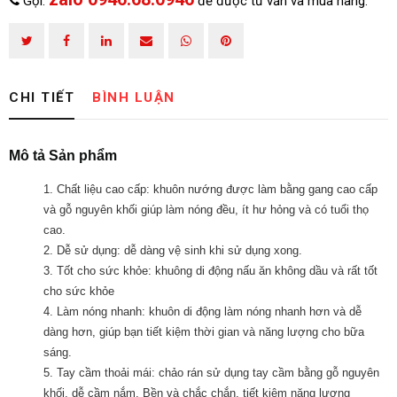
Gọi:
để được tư vấn và mua hàng.
CHI TIẾT
BÌNH LUẬN
ĐĂNG KÝ TƯ VẤN
Mô tả Sản phẩm
1. Chất liệu cao cấp: khuôn nướng được làm bằng gang cao cấp
và gỗ nguyên khối giúp làm nóng đều, ít hư hỏng và có tuổi thọ
cao.
2. Dễ sử dụng: dễ dàng vệ sinh khi sử dụng xong.
3. Tốt cho sức khỏe: khuông di động nấu ăn không dầu và rất tốt
cho sức khỏe
4. Làm nóng nhanh: khuôn di động làm nóng nhanh hơn và dễ
dàng hơn, giúp bạn tiết kiệm thời gian và năng lượng cho bữa
sáng.
5. Tay cầm thoải mái: chảo rán sử dụng tay cầm bằng gỗ nguyên
HOÀN THÀNH
khối, dễ cầm nắm.
Bền và chắc chắn, tiết kiệm năng lượng