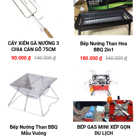
CÂY XIÊN GÀ NƯỚNG 3
Bếp Nướng Than Hoa
CHIA CÁN GỖ 75CM
BBQ 2in1
90.000
đ
140.000
đ
180.000
đ
340.000
đ
Bếp Nướng Than BBQ
BẾP GAS MINI XẾP GỌN
Mẫu Vuông
DU LỊCH