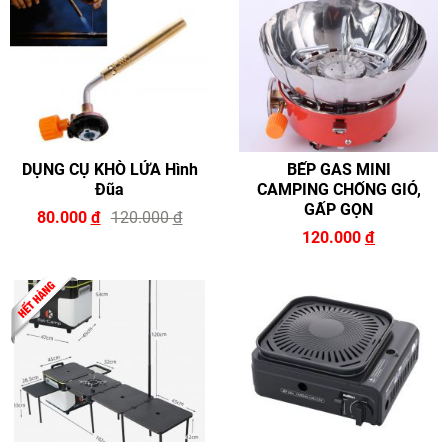
DỤNG CỤ KHÒ LỬA Hình
BẾP GAS MINI
Đũa
CAMPING CHỐNG GIÓ,
GẤP GỌN
80.000
đ
120.000
đ
120.000
đ