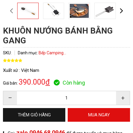
KHUÔN NƯỚNG BÁNH BẰNG
GANG
SKU:
Danh mục:
Bếp Camping...
Xuất xứ : Việt Nam
390.000
đ
Còn hàng
Giá bán:
–
+
THÊM GIỎ HÀNG
MUA NGAY
zalo 0946.68.0946