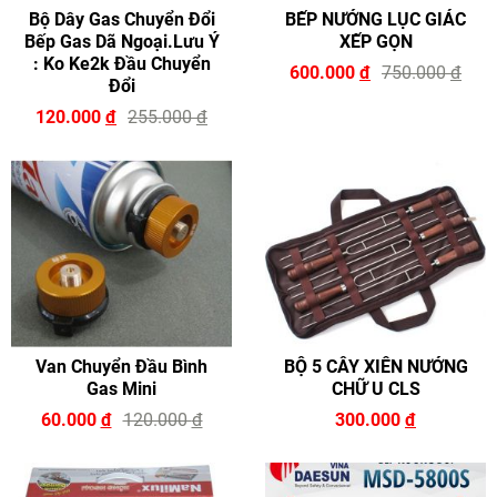
Bộ Dây Gas Chuyển Đổi
BẾP NƯỚNG LỤC GIÁC
Bếp Gas Dã Ngoại.lưu Ý
XẾP GỌN
: Ko Ke2k Đầu Chuyển
600.000
đ
750.000
đ
Đổi
120.000
đ
255.000
đ
Van Chuyển Đầu Bình
BỘ 5 CÂY XIÊN NƯỚNG
Gas Mini
CHỮ U CLS
60.000
đ
120.000
đ
300.000
đ