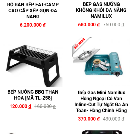
BẾP GAS NƯỚNG
BỘ BÀN BẾP EAT-CAMP
KHÔNG KHÓI ĐA NĂNG
CAO CẤP XẾP GỌN ĐA
NAMILUX
NĂNG
680.000
đ
750.000
đ
6.200.000
đ
BẾP NƯỚNG BBQ THAN
Bếp Gas Mini Namilux
HOA [MÃ TL-258]
Hồng Ngoại Có Van
Inline-Cut Tự Ngắt Ga An
120.000
đ
160.000
đ
Toàn- Hàng Chính Hãng
370.000
đ
430.000
đ