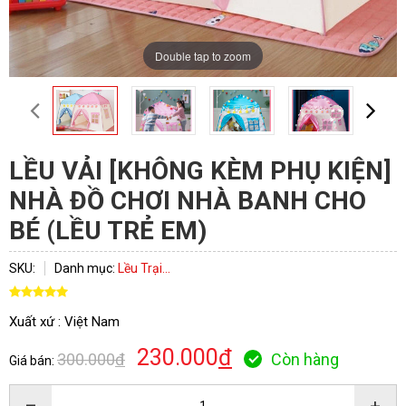
Double tap to zoom
LỀU VẢI [KHÔNG KÈM PHỤ KIỆN]
NHÀ ĐỒ CHƠI NHÀ BANH CHO
BÉ (LỀU TRẺ EM)
SKU:
Danh mục:
Lều Trại...
Xuất xứ : Việt Nam
230.000
đ
300.000
đ
Còn hàng
Giá bán: