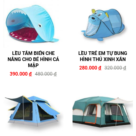
LỀU TẮM BIỂN CHE
LỀU TRẺ EM TỰ BUNG
NẮNG CHO BÉ HÌNH CÁ
HÌNH THÚ XINH XẮN
MẬP
280.000
đ
320.000
đ
390.000
đ
480.000
đ