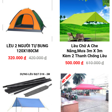
LỀU 2 NGƯỜI TỰ BUNG
Lều Chữ A Che
120X180CM
Nắng,mưa 3m X 3m
Kèm 2 Thanh Chống Lều
320.000
đ
420.000
đ
500.000
đ
610.000
đ