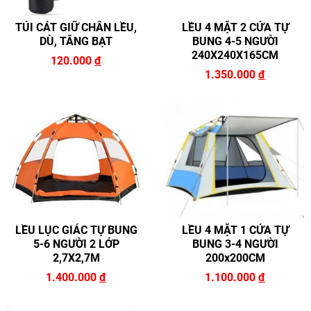
TÚI CÁT GIỮ CHÂN LỀU,
LỀU 4 MẶT 2 CỬA TỰ
DÙ, TĂNG BẠT
BUNG 4-5 NGƯỜI
240X240X165CM
120.000
đ
1.350.000
đ
LỀU LỤC GIÁC TỰ BUNG
LỀU 4 MẶT 1 CỬA TỰ
5-6 NGƯỜI 2 LỚP
BUNG 3-4 NGƯỜI
2,7X2,7M
200x200CM
1.400.000
đ
1.100.000
đ