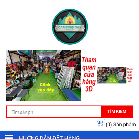
TÌM KIẾM
(0)
Sản phẩm
HƯỚNG DẪN ĐẶT HÀNG