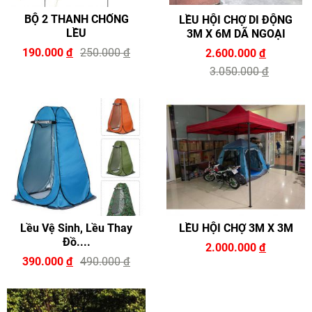
BỘ 2 THANH CHỐNG
LỀU HỘI CHỢ DI ĐỘNG
LỀU
3M X 6M DÃ NGOẠI
190.000
đ
250.000
đ
2.600.000
đ
3.050.000
đ
Lều Vệ Sinh, Lều Thay
LỀU HỘI CHỢ 3M X 3M
Đồ....
2.000.000
đ
390.000
đ
490.000
đ