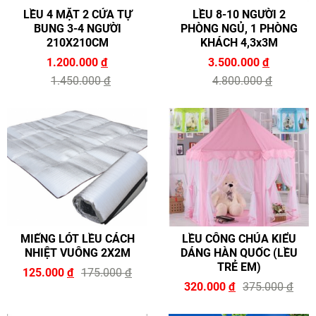
LỀU 4 MẶT 2 CỬA TỰ
LỀU 8-10 NGƯỜI 2
BUNG 3-4 NGƯỜI
PHÒNG NGỦ, 1 PHÒNG
210X210CM
KHÁCH 4,3x3M
1.200.000
đ
3.500.000
đ
1.450.000
đ
4.800.000
đ
MIẾNG LÓT LỀU CÁCH
LỀU CÔNG CHÚA KIỂU
NHIỆT VUÔNG 2X2M
DÁNG HÀN QUỐC (LỀU
TRẺ EM)
125.000
đ
175.000
đ
320.000
đ
375.000
đ