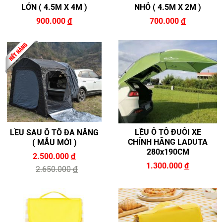
LỚN ( 4.5M X 4M )
NHỎ ( 4.5M X 2M )
900.000
đ
700.000
đ
LỀU Ô TÔ ĐUÔI XE
LỀU SAU Ô TÔ ĐA NĂNG
CHÍNH HÃNG LADUTA
( MẪU MỚI )
280x190CM
2.500.000
đ
1.300.000
đ
2.650.000
đ