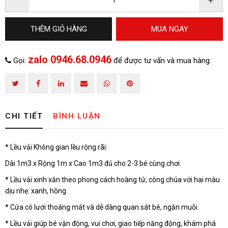
–
+
ĐĂNG KÝ TƯ VẤN
THÊM GIỎ HÀNG
MUA NGAY
zalo 0946.68.0946
Gọi:
để được tư vấn và mua hàng.
CHI TIẾT
BÌNH LUẬN
* Lều vải Không gian lều rộng rãi:
HOÀN THÀNH
Dài 1m3 x Rộng 1m x Cao 1m3 đủ cho 2-3 bé cùng chơi
zalo
Đăng ký tư vấn trực tiếp 24/7:
* Lều vải xinh xắn theo phong cách hoàng tử, công chúa với hai màu
0946.68.0946
dịu nhẹ: xanh, hồng.
* Cửa có lưới thoáng mát và dễ dàng quan sát bé, ngăn muỗi
* Lều vải giúp bé vận động, vui chơi, giao tiếp năng động, khám phá