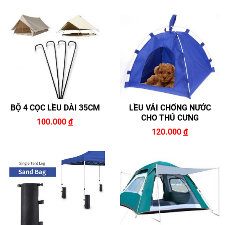
BỘ 4 CỌC LỀU DÀI 35CM
LỀU VẢI CHỐNG NƯỚC
CHO THÚ CƯNG
100.000
đ
120.000
đ