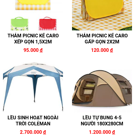
THẢM PICNIC KẺ CARO
THẢM PICNIC KẺ CARO
XẾP GỌN 1,5X2M
GẤP GỌN 2X2M
95.000
đ
120.000
đ
LỀU SINH HOẠT NGOÀI
LỀU TỰ BUNG 4-5
TRỜI COLEMAN
NGƯỜI 180X280CM
2.700.000
đ
1.200.000
đ