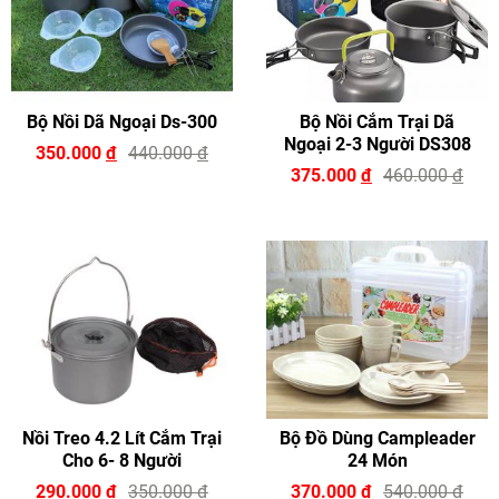
Bộ Nồi Dã Ngoại Ds-300
Bộ Nồi Cắm Trại Dã
Ngoại 2-3 Người DS308
350.000
đ
440.000
đ
375.000
đ
460.000
đ
Nồi Treo 4.2 Lít Cắm Trại
Bộ Đồ Dùng Campleader
Cho 6- 8 Người
24 Món
290.000
đ
350.000
đ
370.000
đ
540.000
đ