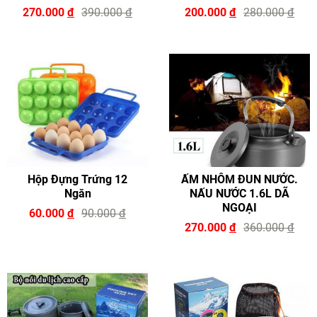
270.000
đ
390.000
đ
200.000
đ
280.000
đ
Hộp Đựng Trứng 12
ẤM NHÔM ĐUN NƯỚC.
Ngăn
NẤU NƯỚC 1.6L DÃ
NGOẠI
60.000
đ
90.000
đ
270.000
đ
360.000
đ