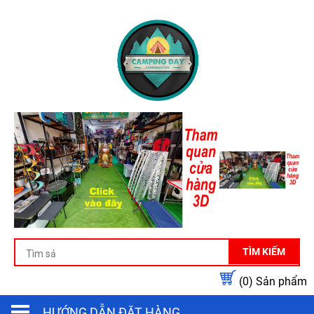
TÌM KIẾM
(0)
Sản phẩm
HƯỚNG DẪN ĐẶT HÀNG