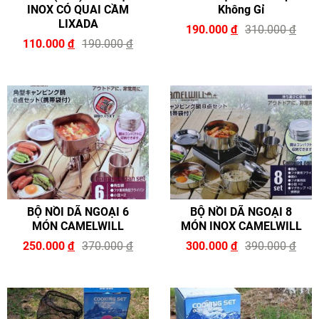
INOX CÓ QUAI CẦM
Không Gỉ
LIXADA
190.000
đ
310.000
đ
110.000
đ
190.000
đ
BỘ NỒI DÃ NGOẠI 6
BỘ NỒI DÃ NGOẠI 8
MÓN CAMELWILL
MÓN INOX CAMELWILL
250.000
đ
370.000
đ
300.000
đ
390.000
đ