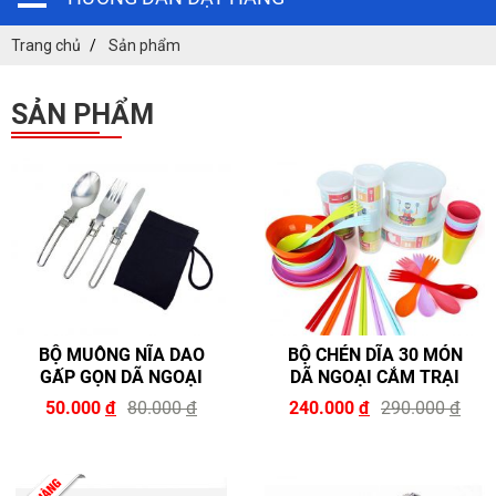
Trang chủ
Sản phẩm
SẢN PHẨM
BỘ MUỖNG NĨA DAO
BỘ CHÉN DĨA 30 MÓN
GẤP GỌN DÃ NGOẠI
DÃ NGOẠI CẮM TRẠI
50.000
đ
80.000
đ
240.000
đ
290.000
đ