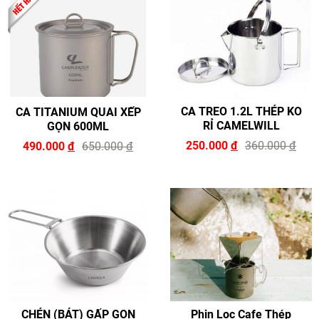
ĐĂNG KÝ TƯ VẤN
CA TREO 1.2L THÉP KO
CA TITANIUM QUAI XẾP
RỈ CAMELWILL
GỌN 600ML
250.000
đ
360.000
đ
490.000
đ
650.000
đ
HOÀN THÀNH
zalo
Đăng ký tư vấn trực tiếp 24/7:
0946.68.0946
CHÉN (BÁT) GẤP GỌN
Phin Lọc Cafe Thép