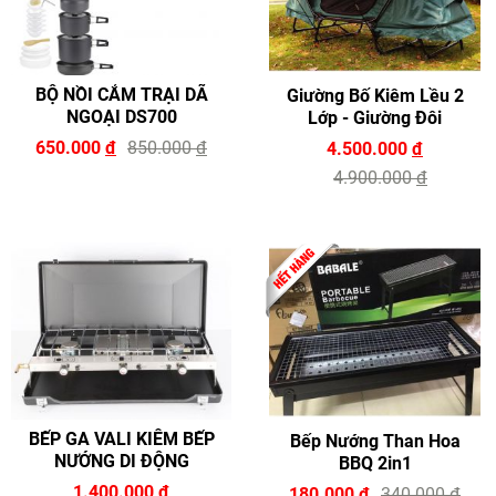
BỘ NỒI CẮM TRẠI DÃ
Giường Bố Kiêm Lều 2
NGOẠI DS700
Lớp - Giường Đôi
650.000
đ
850.000
đ
4.500.000
đ
4.900.000
đ
BẾP GA VALI KIÊM BẾP
Bếp Nướng Than Hoa
NƯỚNG DI ĐỘNG
BBQ 2in1
1.400.000
đ
180.000
đ
340.000
đ