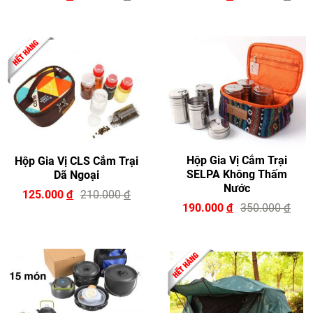
Hộp Gia Vị Cắm Trại
Hộp Gia Vị CLS Cắm Trại
SELPA Không Thấm
Dã Ngoại
Nước
125.000
đ
210.000
đ
190.000
đ
350.000
đ