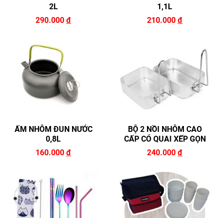
2L
1,1L
290.000
đ
210.000
đ
ẤM NHÔM ĐUN NƯỚC
BỘ 2 NỒI NHÔM CAO
0,8L
CẤP CÓ QUAI XẾP GỌN
160.000
đ
240.000
đ