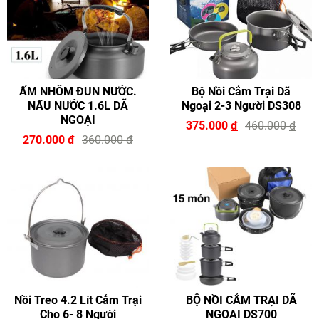
ẤM NHÔM ĐUN NƯỚC.
Bộ Nồi Cắm Trại Dã
NẤU NƯỚC 1.6L DÃ
Ngoại 2-3 Người DS308
NGOẠI
375.000
đ
460.000
đ
270.000
đ
360.000
đ
Nồi Treo 4.2 Lít Cắm Trại
BỘ NỒI CẮM TRẠI DÃ
Cho 6- 8 Người
NGOẠI DS700