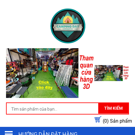
TÌM KIẾM
(0)
Sản phẩm
HƯỚNG DẪN ĐẶT HÀNG