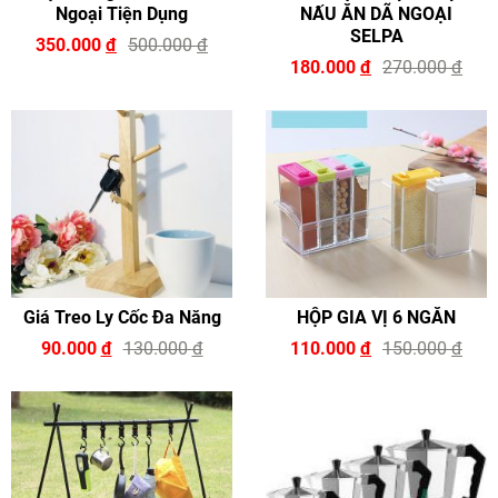
Ngoại Tiện Dụng
NẤU ĂN DÃ NGOẠI
SELPA
350.000
đ
500.000
đ
180.000
đ
270.000
đ
Giá Treo Ly Cốc Đa Năng
HỘP GIA VỊ 6 NGĂN
90.000
đ
130.000
đ
110.000
đ
150.000
đ