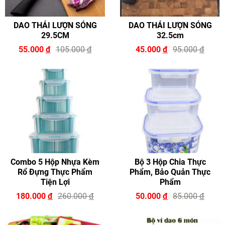
DAO THÁI LƯỢN SÓNG
DAO THÁI LƯỢN SÓNG
29.5CM
32.5cm
55.000
đ
105.000
đ
45.000
đ
95.000
đ
Combo 5 Hộp Nhựa Kèm
Bộ 3 Hộp Chia Thực
Rổ Đựng Thực Phẩm
Phẩm, Bảo Quản Thực
Tiện Lợi
Phẩm
180.000
đ
260.000
đ
50.000
đ
85.000
đ