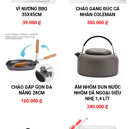
VỈ NƯỚNG BBQ
CHẢO GANG ĐÚC CÁ
35X45CM
NHÂN COLEMAN
39.000
đ
350.000
đ
CHẢO GẤP GỌN ĐA
ẤM NHÔM ĐUN NƯỚC
NĂNG 28CM
NHÔM DÃ NGOẠI SIÊU
NHẸ 1,4 LÍT
160.000
đ
240.000
đ