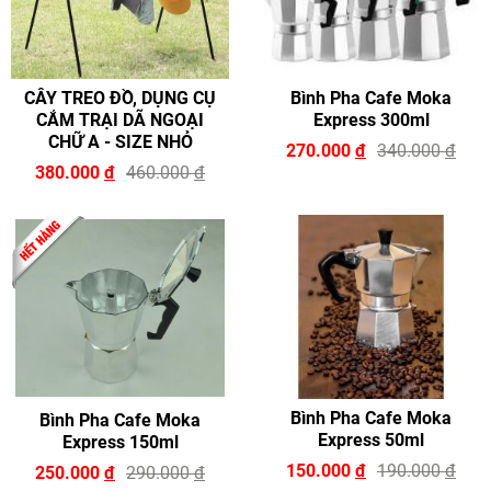
CÂY TREO ĐỒ, DỤNG CỤ
Bình Pha Cafe Moka
CẮM TRẠI DÃ NGOẠI
Express 300ml
CHỮ A - SIZE NHỎ
270.000
đ
340.000
đ
380.000
đ
460.000
đ
Bình Pha Cafe Moka
Bình Pha Cafe Moka
Express 50ml
Express 150ml
150.000
đ
190.000
đ
250.000
đ
290.000
đ