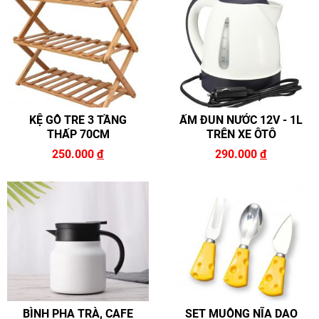
KỆ GỖ TRE 3 TẦNG
ẤM ĐUN NƯỚC 12V - 1L
THẤP 70CM
TRÊN XE ÔTÔ
250.000
đ
290.000
đ
BÌNH PHA TRÀ, CAFE
SET MUỖNG NĨA DAO