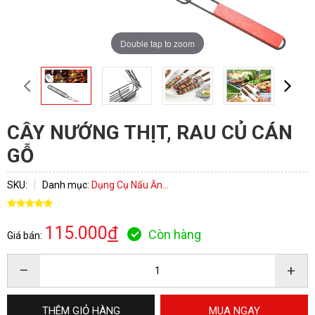
Double tap to zoom
CÂY NƯỚNG THỊT, RAU CỦ CÁN
GỖ
SKU:
Danh mục:
Dụng Cụ Nấu Ăn...
115.000
đ
Còn hàng
Giá bán:
–
+
THÊM GIỎ HÀNG
MUA NGAY