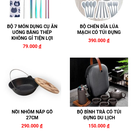
BỘ 7 MÓN DỤNG CỤ ĂN
BỘ CHÉN ĐĨA LÚA
UỐNG BẰNG THÉP
MẠCH CÓ TÚI ĐỰNG
KHÔNG GỈ TIỆN LỢI
390.000
đ
79.000
đ
NỒI NHÔM NẮP GỖ
BỘ BÌNH TRÀ CÓ TÚI
27CM
ĐỰNG DU LỊCH
290.000
đ
150.000
đ