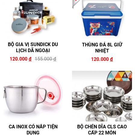
BỘ GIA VỊ SUNDICK DU
THÙNG ĐÁ 8L GIỮ
LỊCH DÃ NGOẠI
NHIỆT
120.000
đ
155.000
đ
120.000
đ
CA INOX CÓ NẮP TIỆN
BỘ CHÉN DĨA CLS CAO
DỤNG
CẤP 22 MÓN