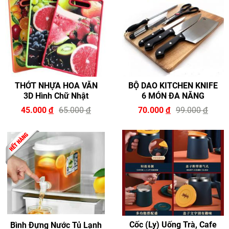
THỚT NHỰA HOA VĂN
BỘ DAO KITCHEN KNIFE
3D Hình Chữ Nhật
6 MÓN ĐA NĂNG
45.000
đ
65.000
đ
70.000
đ
99.000
đ
Cốc (Ly) Uống Trà, Cafe
Bình Đựng Nước Tủ Lạnh