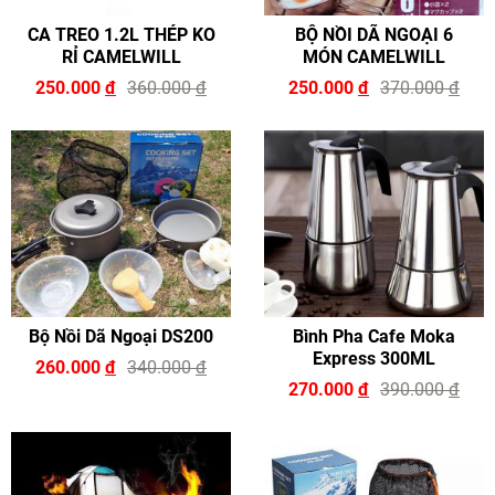
CA TREO 1.2L THÉP KO
BỘ NỒI DÃ NGOẠI 6
RỈ CAMELWILL
MÓN CAMELWILL
250.000
đ
360.000
đ
250.000
đ
370.000
đ
Bộ Nồi Dã Ngoại DS200
Bình Pha Cafe Moka
Express 300ML
260.000
đ
340.000
đ
270.000
đ
390.000
đ