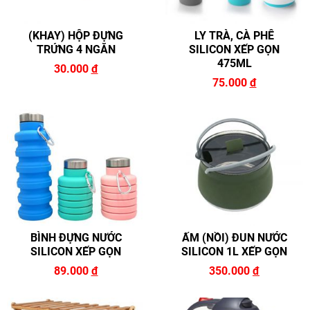
(KHAY) HỘP ĐỰNG
LY TRÀ, CÀ PHÊ
TRỨNG 4 NGĂN
SILICON XẾP GỌN
475ML
30.000
đ
75.000
đ
BÌNH ĐỰNG NƯỚC
ẤM (NỒI) ĐUN NƯỚC
SILICON XẾP GỌN
SILICON 1L XẾP GỌN
89.000
đ
350.000
đ