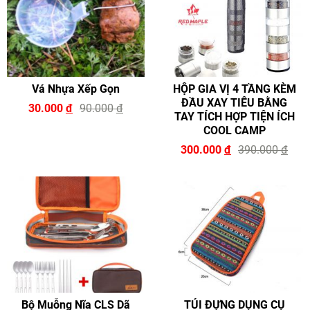
Vá Nhựa Xếp Gọn
HỘP GIA VỊ 4 TẦNG KÈM
ĐẦU XAY TIÊU BẰNG
30.000
đ
90.000
đ
TAY TÍCH HỢP TIỆN ÍCH
COOL CAMP
300.000
đ
390.000
đ
Bộ Muỗng Nĩa CLS Dã
TÚI ĐỰNG DỤNG CỤ