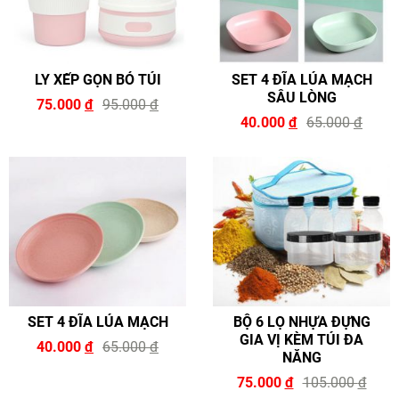
LY XẾP GỌN BỎ TÚI
SET 4 ĐĨA LÚA MẠCH
SÂU LÒNG
75.000
đ
95.000
đ
40.000
đ
65.000
đ
SET 4 ĐĨA LÚA MẠCH
BỘ 6 LỌ NHỰA ĐỰNG
GIA VỊ KÈM TÚI ĐA
40.000
đ
65.000
đ
NĂNG
75.000
đ
105.000
đ