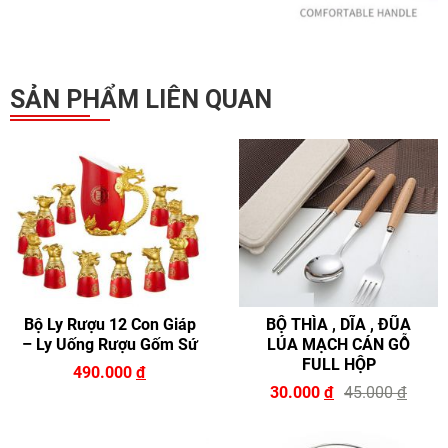
ĐĂNG KÝ TƯ VẤN
SẢN PHẨM LIÊN QUAN
HOÀN THÀNH
Bộ Ly Rượu 12 Con Giáp
BỘ THÌA , DĨA , ĐŨA
zalo
Đăng ký tư vấn trực tiếp 24/7:
– Ly Uống Rượu Gốm Sứ
LÚA MẠCH CÁN GỖ
0946.68.0946
FULL HỘP
490.000
đ
30.000
đ
45.000
đ