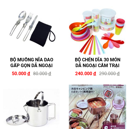
BỘ MUỖNG NĨA DAO
BỘ CHÉN DĨA 30 MÓN
GẤP GỌN DÃ NGOẠI
DÃ NGOẠI CẮM TRẠI
50.000
đ
80.000
đ
240.000
đ
290.000
đ