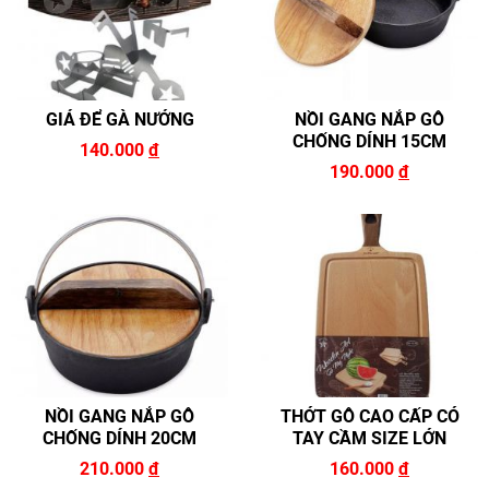
GIÁ ĐỂ GÀ NƯỚNG
NỒI GANG NẮP GỖ
CHỐNG DÍNH 15CM
140.000
đ
190.000
đ
NỒI GANG NẮP GỖ
THỚT GỖ CAO CẤP CÓ
CHỐNG DÍNH 20CM
TAY CẦM SIZE LỚN
210.000
đ
160.000
đ