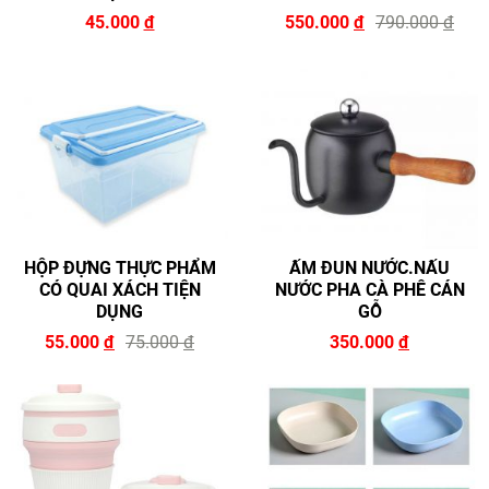
45.000
đ
550.000
đ
790.000
đ
HỘP ĐỰNG THỰC PHẨM
ẤM ĐUN NƯỚC.NẤU
CÓ QUAI XÁCH TIỆN
NƯỚC PHA CÀ PHÊ CÁN
DỤNG
GỖ
55.000
đ
75.000
đ
350.000
đ