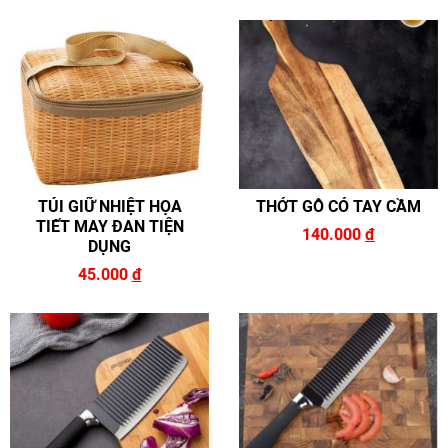
TÚI GIỮ NHIỆT HỌA
THỚT GỖ CÓ TAY CẦM
TIẾT MAY ĐAN TIỆN
140.000
đ
DỤNG
45.000
đ