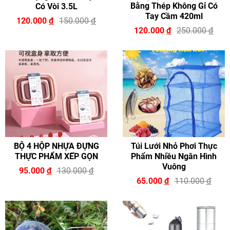
Bằng Thép Không Gỉ Có
Có Vòi 3.5L
Tay Cầm 420ml
120.000
đ
150.000
đ
120.000
đ
250.000
đ
BỘ 4 HỘP NHỰA ĐỰNG
Túi Lưới Nhỏ Phơi Thực
THỰC PHẨM XẾP GỌN
Phẩm Nhiều Ngăn Hình
Vuông
95.000
đ
130.000
đ
65.000
đ
110.000
đ