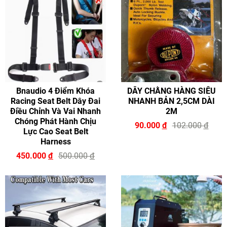
Bnaudio 4 Điểm Khóa
DÂY CHẰNG HÀNG SIÊU
Racing Seat Belt Dây Đai
NHANH BẢN 2,5CM DÀI
Điều Chỉnh Và Vai Nhanh
2M
Chóng Phát Hành Chịu
90.000
đ
102.000
đ
Lực Cao Seat Belt
Harness
450.000
đ
500.000
đ