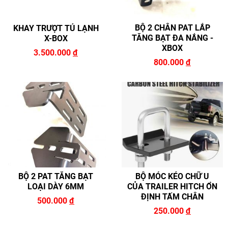
BỘ 2 CHÂN PAT LẮP
KHAY TRƯỢT TỦ LẠNH
TĂNG BẠT ĐA NẮNG -
X-BOX
XBOX
3.500.000
đ
800.000
đ
BỘ 2 PAT TĂNG BẠT
BỘ MÓC KÉO CHỮ U
LOẠI DÀY 6MM
CỦA TRAILER HITCH ỔN
ĐỊNH TẤM CHÂN
500.000
đ
250.000
đ