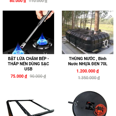
80.000
đ
110.000
đ
BẬT LỬA CHÂM BẾP -
THÙNG NƯỚC , Bình
THẮP NẾN DÙNG SẠC
Nước NHỰA ĐEN 70L
USB
1.200.000
đ
75.000
đ
90.000
đ
1.350.000
đ