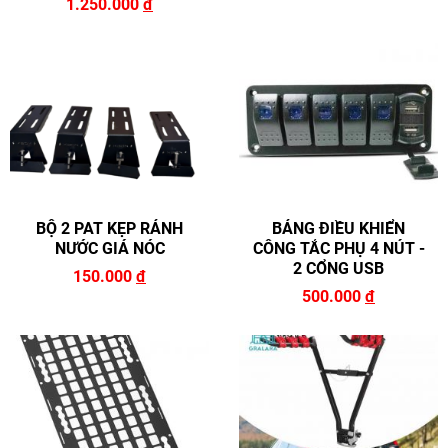
1.250.000
đ
BỘ 2 PAT KẸP RẢNH
BẢNG ĐIỀU KHIỂN
NƯỚC GIÁ NÓC
CÔNG TẮC PHỤ 4 NÚT -
2 CỔNG USB
150.000
đ
500.000
đ