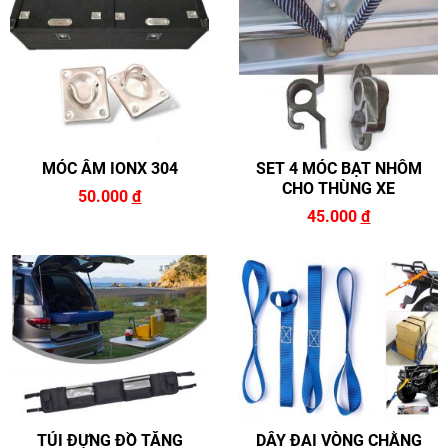
MÓC ÂM IONX 304
SET 4 MÓC BẠT NHÔM
CHO THÙNG XE
50.000
đ
45.000
đ
TÚI ĐỰNG ĐỒ TĂNG
DÂY ĐAI VÒNG CHẰNG