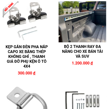
BỘ 2 THANH RAY ĐA
KẸP GẮN ĐÈN PHA NẮP
NĂNG CHO XE BÁN TẢI
CAPO XE BẰNG THÉP
VÀ SUV
KHÔNG GHỈ , THANH
GIÁ ĐỠ PHỤ KỆN Ô TÔ
1.200.000
đ
4X4
300.000
đ