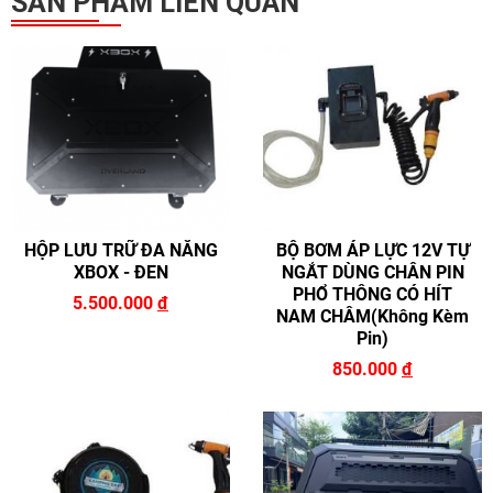
SẢN PHẨM LIÊN QUAN
ĐĂNG KÝ TƯ VẤN
HỘP LƯU TRỮ ĐA NĂNG
BỘ BƠM ÁP LỰC 12V TỰ
XBOX - ĐEN
NGẮT DÙNG CHÂN PIN
PHỔ THÔNG CÓ HÍT
5.500.000
đ
NAM CHÂM(không Kèm
HOÀN THÀNH
Pin)
zalo
Đăng ký tư vấn trực tiếp 24/7:
850.000
đ
0946.68.0946