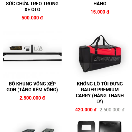
SỨC CHỨA TREO TRONG
HÀNG
XE ÔTÔ
15.000
đ
500.000
đ
BỘ KHUNG VÕNG XẾP
KHỔNG LỒ TÚI ĐỰNG
GỌN (TẶNG KÈM VÕNG)
BAUER PREMIUM
CARRY (HÀNG THANH
2.500.000
đ
LÝ)
420.000
đ
2.600.000
đ