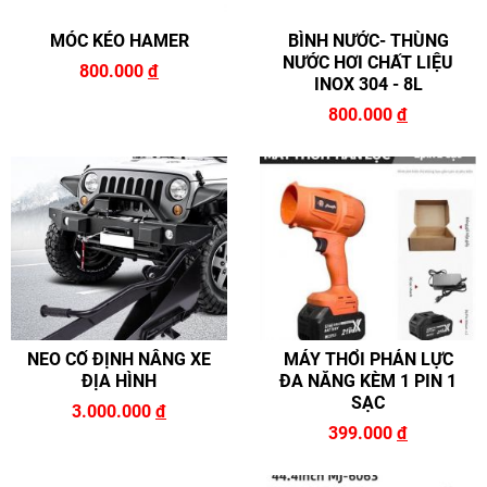
MÓC KÉO HAMER
BÌNH NƯỚC- THÙNG
NƯỚC HƠI CHẤT LIỆU
800.000
đ
INOX 304 - 8L
800.000
đ
NEO CỐ ĐỊNH NÂNG XE
MÁY THỔI PHẢN LỰC
ĐỊA HÌNH
ĐA NĂNG KÈM 1 PIN 1
SẠC
3.000.000
đ
399.000
đ