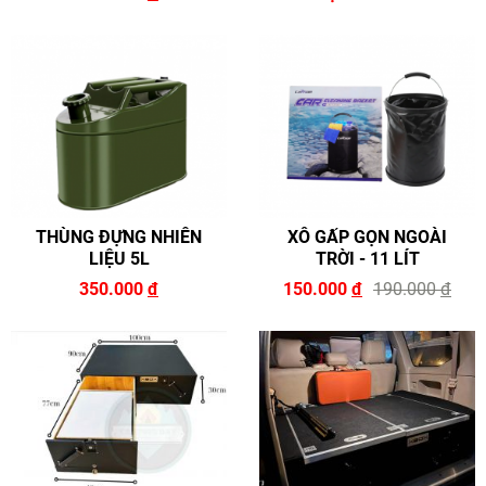
THÙNG ĐỰNG NHIÊN
XÔ GẤP GỌN NGOÀI
LIỆU 5L
TRỜI - 11 LÍT
350.000
đ
150.000
đ
190.000
đ