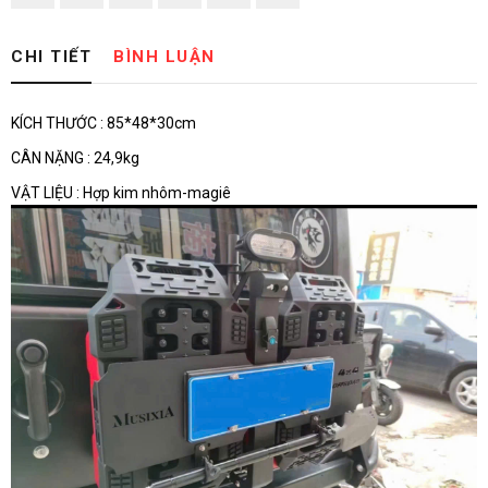
CHI TIẾT
BÌNH LUẬN
KÍCH THƯỚC : 85*48*30cm
CÂN NẶNG : 24,9kg
VẬT LIỆU : Hợp kim nhôm-magiê