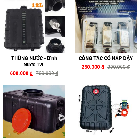
THÙNG NƯỚC - Bình
CÔNG TẮC CÓ NẮP ĐẬY
Nước 12L
250.000
đ
300.000
đ
600.000
đ
700.000
đ