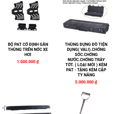
BỘ PAT CỐ ĐỊNH GẮN
THÙNG ĐỰNG ĐỒ TIỆN
THÙNG TRÊN NỐC XE
DỤNG( VALI).CHỐNG
HƠI
SỐC.CHỐNG
NƯỚC.CHỐNG TRÀY
1.000.000
đ
TỐT. ( LOẠI MỚI ) KÈM
PAT - TẶNG KÈM CẶP
TY NÂNG
5.000.000
đ