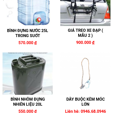
GIÁ TREO XE ĐẠP (
BÌNH ĐỰNG NƯỚC 25L
MẪU 2 )
TRONG SUỐT
900.000
đ
570.000
đ
BÌNH NHÔM ĐỰNG
DÂY BUỘC KÈM MÓC
NHIÊN LIỆU 20L
LỚN
550.000
đ
Liên hệ: 0946.68.0946