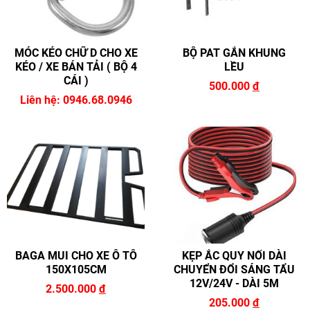
MÓC KÉO CHỮ D CHO XE
BỘ PAT GẮN KHUNG
KÉO / XE BÁN TẢI ( BỘ 4
LỀU
CÁI )
500.000
đ
Liên hệ: 0946.68.0946
BAGA MUI CHO XE Ô TÔ
KẸP ẮC QUY NỐI DÀI
150X105CM
CHUYỂN ĐỔI SÁNG TẨU
12V/24V - DÀI 5M
2.500.000
đ
205.000
đ