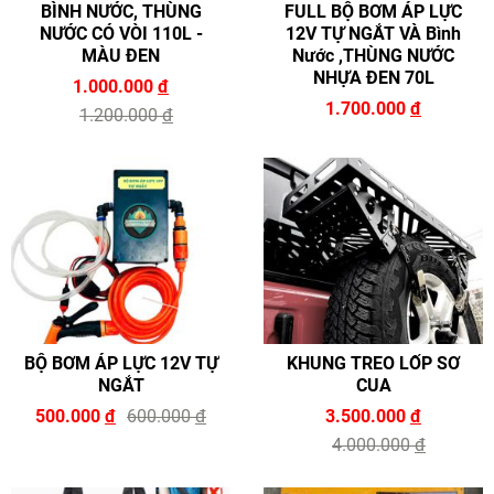
BÌNH NƯỚC, THÙNG
FULL BỘ BƠM ÁP LỰC
NƯỚC CÓ VÒI 110L -
12V TỰ NGẮT VÀ Bình
MÀU ĐEN
Nước ,THÙNG NƯỚC
NHỰA ĐEN 70L
1.000.000
đ
1.700.000
đ
1.200.000
đ
BỘ BƠM ÁP LỰC 12V TỰ
KHUNG TREO LỐP SƠ
NGẮT
CUA
500.000
đ
600.000
đ
3.500.000
đ
4.000.000
đ