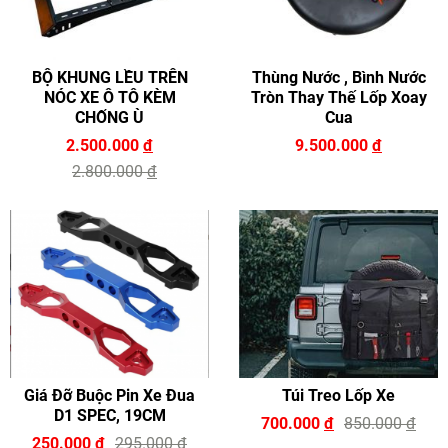
BỘ KHUNG LỀU TRÊN
Thùng Nước , Bình Nước
NÓC XE Ô TÔ KÈM
Tròn Thay Thế Lốp Xoay
CHỐNG Ù
Cua
2.500.000
đ
9.500.000
đ
2.800.000
đ
Giá Đỡ Buộc Pin Xe Đua
Túi Treo Lốp Xe
D1 SPEC, 19CM
700.000
đ
850.000
đ
250.000
đ
295.000
đ