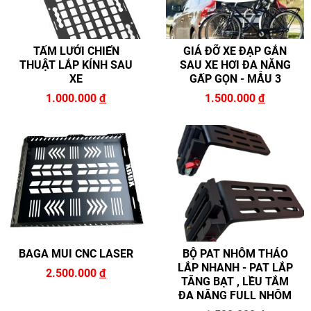
TẤM LƯỚI CHIẾN
GIÁ ĐỠ XE ĐẠP GẮN
THUẬT LẮP KÍNH SAU
SAU XE HƠI ĐA NĂNG
XE
GẤP GỌN - MẪU 3
1.000.000
đ
1.500.000
đ
BAGA MUI CNC LASER
BỘ PAT NHÔM THÁO
LẮP NHANH - PAT LẮP
2.500.000
đ
TĂNG BẠT , LỀU TẮM
ĐA NĂNG FULL NHÔM