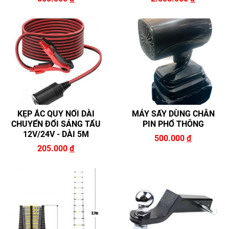
KẸP ẮC QUY NỐI DÀI
MÁY SẤY DÙNG CHÂN
CHUYỂN ĐỔI SÁNG TẨU
PIN PHỔ THÔNG
12V/24V - DÀI 5M
500.000
đ
205.000
đ