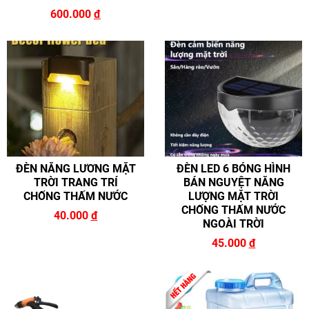
600.000
đ
ĐÈN NĂNG LƯƠNG MẶT
ĐÈN LED 6 BÓNG HÌNH
TRỜI TRANG TRÍ
BÁN NGUYỆT NĂNG
CHỐNG THẤM NƯỚC
LƯỢNG MẶT TRỜI
CHỐNG THẤM NƯỚC
40.000
đ
NGOÀI TRỜI
45.000
đ