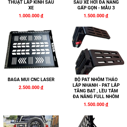
THUẬT LẮP KÍNH SAU
SAU XE HƠI ĐA NĂNG
XE
GẤP GỌN - MẪU 3
1.000.000
đ
1.500.000
đ
BAGA MUI CNC LASER
BỘ PAT NHÔM THÁO
LẮP NHANH - PAT LẮP
2.500.000
đ
TĂNG BẠT , LỀU TẮM
ĐA NĂNG FULL NHÔM
1.500.000
đ