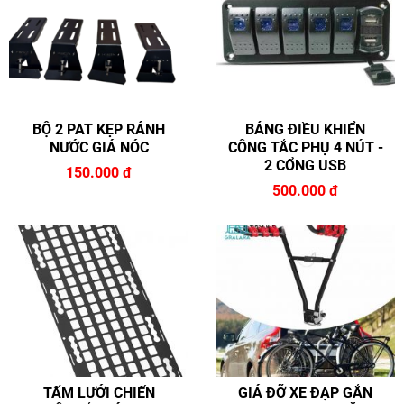
BỘ 2 PAT KẸP RẢNH
BẢNG ĐIỀU KHIỂN
NƯỚC GIÁ NÓC
CÔNG TẮC PHỤ 4 NÚT -
2 CỔNG USB
150.000
đ
500.000
đ
TẤM LƯỚI CHIẾN
GIÁ ĐỠ XE ĐẠP GẮN