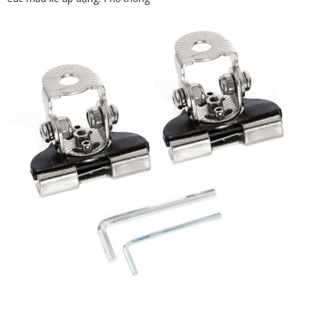
ĐĂNG KÝ TƯ VẤN
HOÀN THÀNH
zalo
Đăng ký tư vấn trực tiếp 24/7:
0946.68.0946