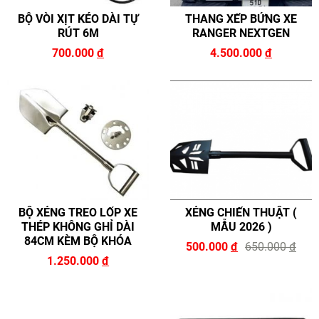
BỘ VÒI XỊT KÉO DÀI TỰ
THANG XẾP BỬNG XE
RÚT 6M
RANGER NEXTGEN
700.000
đ
4.500.000
đ
BỘ XẺNG TREO LỐP XE
XẺNG CHIẾN THUẬT (
THÉP KHÔNG GHỈ DÀI
MẪU 2026 )
84CM KÈM BỘ KHÓA
500.000
đ
650.000
đ
1.250.000
đ