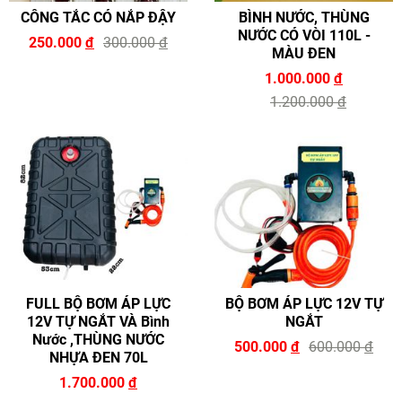
CÔNG TẮC CÓ NẮP ĐẬY
BÌNH NƯỚC, THÙNG
NƯỚC CÓ VÒI 110L -
250.000
đ
300.000
đ
MÀU ĐEN
1.000.000
đ
1.200.000
đ
FULL BỘ BƠM ÁP LỰC
BỘ BƠM ÁP LỰC 12V TỰ
12V TỰ NGẮT VÀ Bình
NGẮT
Nước ,THÙNG NƯỚC
500.000
đ
600.000
đ
NHỰA ĐEN 70L
1.700.000
đ