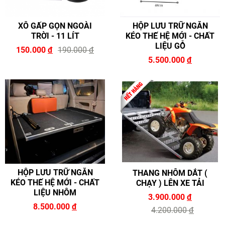
XÔ GẤP GỌN NGOÀI
HỘP LƯU TRỮ NGĂN
TRỜI - 11 LÍT
KÉO THẾ HỆ MỚI - CHẤT
LIỆU GỖ
150.000
đ
190.000
đ
5.500.000
đ
HỘP LƯU TRỮ NGĂN
THANG NHÔM DẮT (
KÉO THẾ HỆ MỚI - CHẤT
CHẠY ) LÊN XE TẢI
LIỆU NHÔM
3.900.000
đ
8.500.000
đ
4.200.000
đ