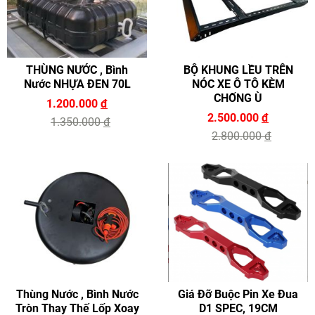
THÙNG NƯỚC , Bình
BỘ KHUNG LỀU TRÊN
Nước NHỰA ĐEN 70L
NÓC XE Ô TÔ KÈM
CHỐNG Ù
1.200.000
đ
2.500.000
đ
1.350.000
đ
2.800.000
đ
Thùng Nước , Bình Nước
Giá Đỡ Buộc Pin Xe Đua
Tròn Thay Thế Lốp Xoay
D1 SPEC, 19CM