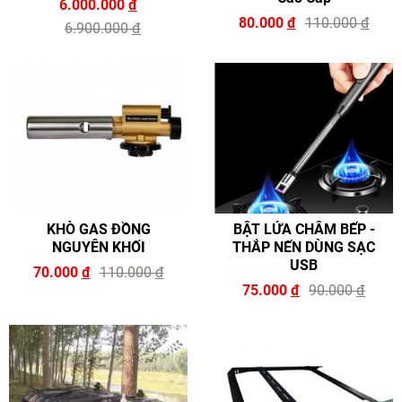
6.000.000
đ
80.000
đ
110.000
đ
6.900.000
đ
KHÒ GAS ĐỒNG
BẬT LỬA CHÂM BẾP -
NGUYÊN KHỐI
THẮP NẾN DÙNG SẠC
USB
70.000
đ
110.000
đ
75.000
đ
90.000
đ