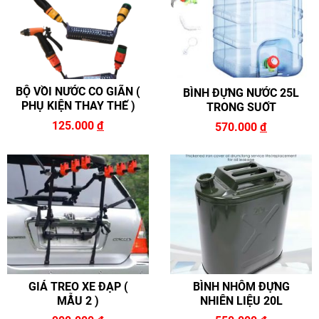
BỘ VỒI NƯỚC CO GIÃN (
BÌNH ĐỰNG NƯỚC 25L
PHỤ KIỆN THAY THẾ )
TRONG SUỐT
125.000
đ
570.000
đ
GIÁ TREO XE ĐẠP (
BÌNH NHÔM ĐỰNG
MẪU 2 )
NHIÊN LIỆU 20L