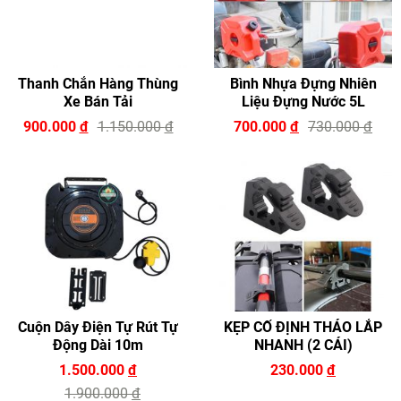
Thanh Chắn Hàng Thùng
Bình Nhựa Đựng Nhiên
Xe Bán Tải
Liệu Đựng Nước 5L
900.000
đ
1.150.000
đ
700.000
đ
730.000
đ
Cuộn Dây Điện Tự Rút Tự
KẸP CỐ ĐỊNH THÁO LẮP
Động Dài 10m
NHANH (2 CÁI)
1.500.000
đ
230.000
đ
1.900.000
đ