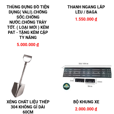
THÙNG ĐỰNG ĐỒ TIỆN
THANH NGANG LẮP
DỤNG( VALI).CHỐNG
LỀU / BAGA
SỐC.CHỐNG
1.550.000
đ
NƯỚC.CHỐNG TRÀY
TỐT. ( LOẠI MỚI ) KÈM
PAT - TẶNG KÈM CẶP
TY NÂNG
5.000.000
đ
XẺNG CHẤT LIỆU THÉP
BỘ KHUNG XE
304 KHÔNG GỈ DÀI
2.000.000
đ
60CM