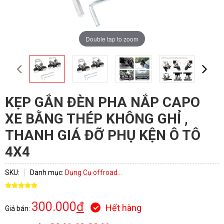
Double tap to zoom
KẸP GẮN ĐÈN PHA NẮP CAPO
XE BẰNG THÉP KHÔNG GHỈ ,
THANH GIÁ ĐỠ PHỤ KỆN Ô TÔ
4X4
SKU:
Danh mục:
Dụng Cụ offroad...
300.000
đ
Hết hàng
Giá bán: