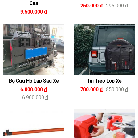
Cua
250.000
đ
295.000
đ
9.500.000
đ
Bộ Cứu Hộ Lắp Sau Xe
Túi Treo Lốp Xe
6.000.000
đ
700.000
đ
850.000
đ
6.900.000
đ