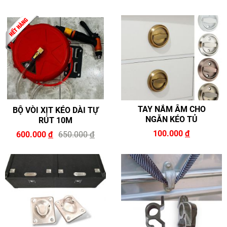
TAY NẮM ÂM CHO
BỘ VÒI XỊT KÉO DÀI TỰ
NGĂN KÉO TỦ
RÚT 10M
100.000
đ
600.000
đ
650.000
đ