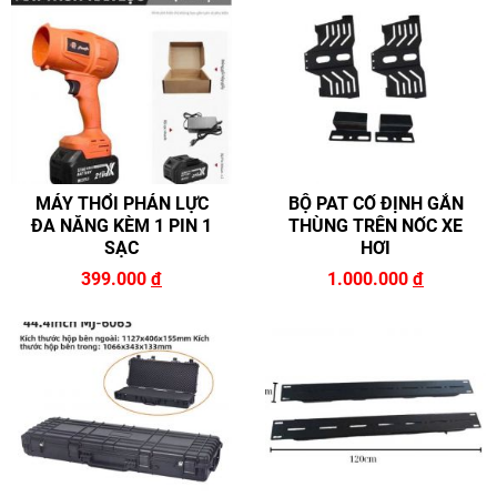
MÁY THỔI PHẢN LỰC
BỘ PAT CỐ ĐỊNH GẮN
ĐA NĂNG KÈM 1 PIN 1
THÙNG TRÊN NỐC XE
SẠC
HƠI
399.000
đ
1.000.000
đ