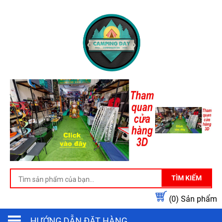
TÌM KIẾM
(0)
Sản phẩm
HƯỚNG DẪN ĐẶT HÀNG