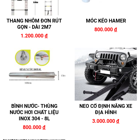
THANG NHÔM ĐƠN RÚT
MÓC KÉO HAMER
GỌN - DÀI 2M7
800.000
đ
1.200.000
đ
BÌNH NƯỚC- THÙNG
NEO CỐ ĐỊNH NÂNG XE
NƯỚC HƠI CHẤT LIỆU
ĐỊA HÌNH
INOX 304 - 8L
3.000.000
đ
800.000
đ