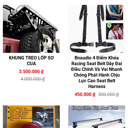
KHUNG TREO LỐP SƠ
Bnaudio 4 Điểm Khóa
CUA
Racing Seat Belt Dây Đai
Điều Chỉnh Và Vai Nhanh
3.500.000
đ
Chóng Phát Hành Chịu
4.000.000
đ
Lực Cao Seat Belt
Harness
450.000
đ
500.000
đ