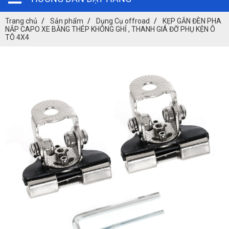
Trang chủ
Sản phẩm
Dụng Cụ offroad
KẸP GẮN ĐÈN PHA
NẮP CAPO XE BẰNG THÉP KHÔNG GHỈ , THANH GIÁ ĐỠ PHỤ KỆN Ô
TÔ 4X4