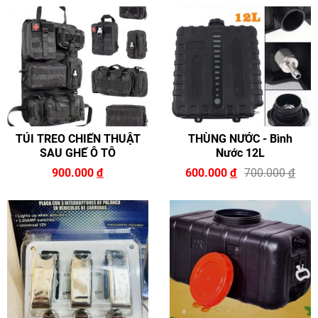
TÚI TREO CHIẾN THUẬT
THÙNG NƯỚC - Bình
SAU GHẾ Ô TÔ
Nước 12L
900.000
đ
600.000
đ
700.000
đ