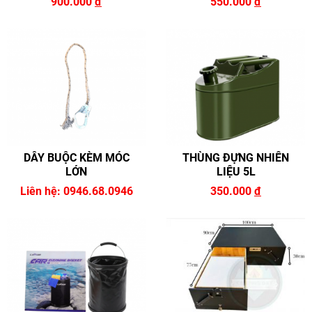
900.000
đ
550.000
đ
DÂY BUỘC KÈM MÓC
THÙNG ĐỰNG NHIÊN
LỚN
LIỆU 5L
Liên hệ: 0946.68.0946
350.000
đ