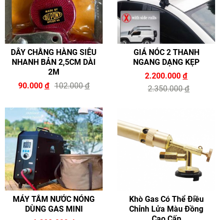
DÂY CHẰNG HÀNG SIÊU
GIÁ NÓC 2 THANH
NHANH BẢN 2,5CM DÀI
NGANG DẠNG KẸP
2M
2.200.000
đ
90.000
đ
102.000
đ
2.350.000
đ
MÁY TẮM NƯỚC NÓNG
Khò Gas Có Thể Điều
DÙNG GAS MINI
Chỉnh Lửa Màu Đồng
Cao Cấp