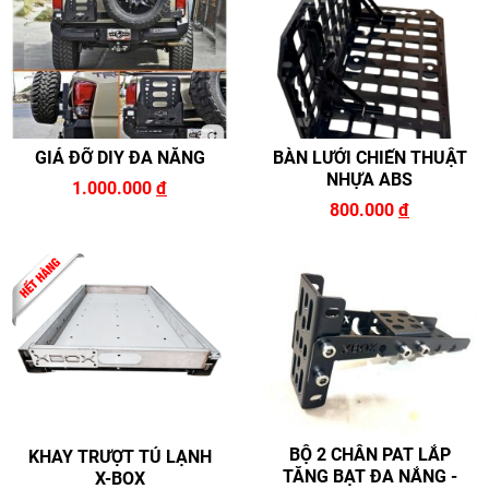
GIÁ ĐỠ DIY ĐA NĂNG
BÀN LƯỚI CHIẾN THUẬT
NHỰA ABS
1.000.000
đ
800.000
đ
BỘ 2 CHÂN PAT LẮP
KHAY TRƯỢT TỦ LẠNH
TĂNG BẠT ĐA NẮNG -
X-BOX