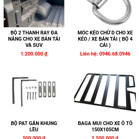
BỘ 2 THANH RAY ĐA
MÓC KÉO CHỮ D CHO XE
NĂNG CHO XE BÁN TẢI
KÉO / XE BÁN TẢI ( BỘ 4
VÀ SUV
CÁI )
1.200.000
đ
Liên hệ: 0946.68.0946
BỘ PAT GẮN KHUNG
BAGA MUI CHO XE Ô TÔ
LỀU
150X105CM
500.000
đ
2.500.000
đ