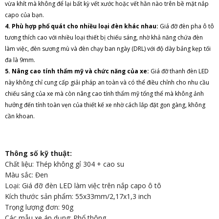
vừa khít mà không để lại bất kỳ vết xước hoặc vết hằn nào trên bề mặt nắp
capo của bạn.
4. Phù hợp phổ quát cho nhiều loại đèn khác nhau:
Giá đỡ đèn pha ô tô
tương thích cao với nhiều loại thiết bị chiếu sáng, nhờ khả năng chứa đèn
làm việc, đèn sương mù và đèn chạy ban ngày (DRL) với độ dày bảng kẹp tối
đa là 9mm.
5. Nâng cao tính thẩm mỹ và chức năng của xe:
Giá đỡ thanh đèn LED
này không chỉ cung cấp giải pháp an toàn và có thể điều chỉnh cho nhu cầu
chiếu sáng của xe mà còn nâng cao tính thẩm mỹ tổng thể mà không ảnh
hưởng đến tính toàn vẹn của thiết kế xe nhờ cách lắp đặt gọn gàng, không
cần khoan.
Thông số kỹ thuật:
Chất liệu: Thép không gỉ 304 + cao su
Màu sắc: Đen
Loại: Giá đỡ đèn LED làm việc trên nắp capo ô tô
Kích thước sản phẩm: 55x33mm/2,17x1,3 inch
Trọng lượng đơn: 90g
Các mẫu xe áp dụng: Phổ thông