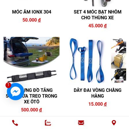
MÓC ÂM IONX 304
SET 4 MÓC BẠT NHÔM
CHO THÙNG XE
50.000
đ
45.000
đ
1
TÚI ĐỰNG ĐỒ TĂNG
DÂY ĐAI VÒNG CHẰNG
SỨC CHỨA TREO TRONG
HÀNG
XE ÔTÔ
15.000
đ
500.000
đ