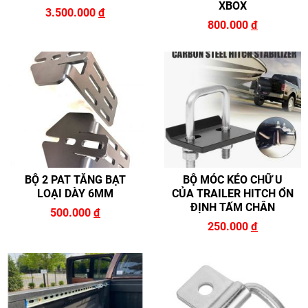
XBOX
3.500.000
đ
800.000
đ
BỘ 2 PAT TĂNG BẠT
BỘ MÓC KÉO CHỮ U
LOẠI DÀY 6MM
CỦA TRAILER HITCH ỔN
ĐỊNH TẤM CHÂN
500.000
đ
250.000
đ