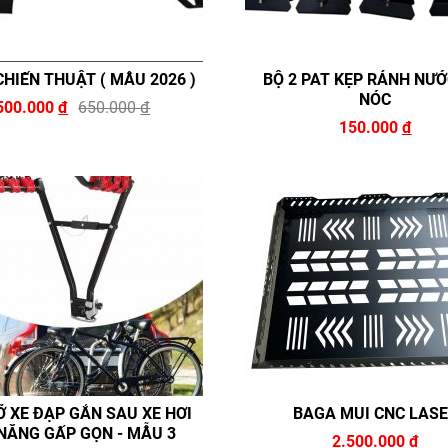
CHIẾN THUẬT ( MẪU 2026 )
BỘ 2 PAT KẸP RẢNH NƯỚ
NÓC
500.000
đ
650.000
đ
150.000
đ
Ỡ XE ĐẠP GẮN SAU XE HƠI
BAGA MUI CNC LAS
NĂNG GẤP GỌN - MẪU 3
2.500.000
đ