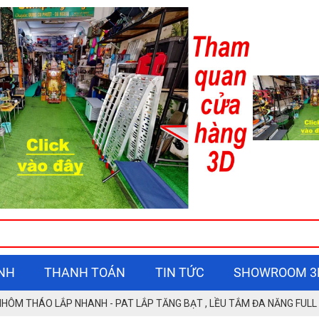
NH
THANH TOÁN
TIN TỨC
SHOWROOM 3
NHÔM THÁO LẮP NHANH - PAT LẮP TĂNG BẠT , LỀU TẮM ĐA NĂNG FUL