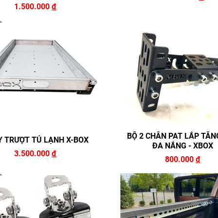
1.500.000
đ
BỘ 2 CHÂN PAT LẮP TĂN
Y TRƯỢT TỦ LẠNH X-BOX
ĐA NẮNG - XBOX
3.500.000
đ
800.000
đ