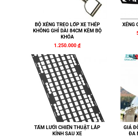
BỘ XẺNG TREO LỐP XE THÉP
XẺNG 
KHÔNG GHỈ DÀI 84CM KÈM BỘ
KHÓA
1.250.000
đ
TẤM LƯỚI CHIẾN THUẬT LẮP
GIÁ Đ
KÍNH SAU XE
ĐA 