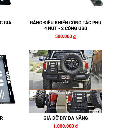
C GIÁ
BẢNG ĐIỀU KHIỂN CÔNG TẮC PHỤ
4 NÚT - 2 CỔNG USB
500.000
đ
ER
GIÁ ĐỠ DIY ĐA NĂNG
1.000.000
đ