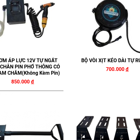
ƠM ÁP LỰC 12V TỰ NGẮT
BỘ VÒI XỊT KÉO DÀI TỰ 
CHÂN PIN PHỔ THÔNG CÓ
700.000
đ
AM CHÂM(không Kèm Pin)
850.000
đ