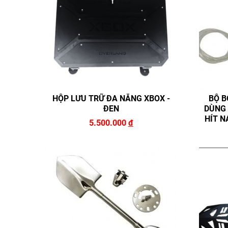
HỘP LƯU TRỮ ĐA NĂNG XBOX -
BỘ B
ĐEN
DÙNG 
HÍT N
5.500.000
đ