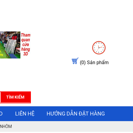
(0)
Sản phẩm
TÌM KIẾM
D
LIÊN HỆ
HƯỚNG DẪN ĐẶT HÀNG
L NHÔM