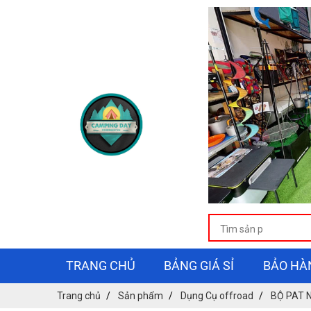
TRANG CHỦ
BẢNG GIÁ SỈ
BẢO HÀ
Trang chủ
Sản phẩm
Dụng Cụ offroad
BỘ PAT 