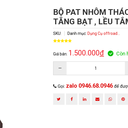
BỘ PAT NHÔM THÁO
TĂNG BẠT , LỀU T
SKU:
Danh mục:
Dụng Cụ offroad...
1.500.000
đ
Còn 
Giá bán:
–
zalo 0946.68.0946
Gọi:
để đượ
ĐĂNG KÝ TƯ VẤN