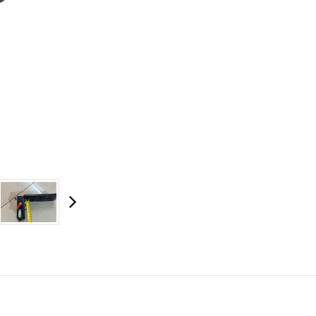
HOÀN THÀNH
zalo 0946.68.0946
Đăng ký tư vấn trực tiếp 24/7: