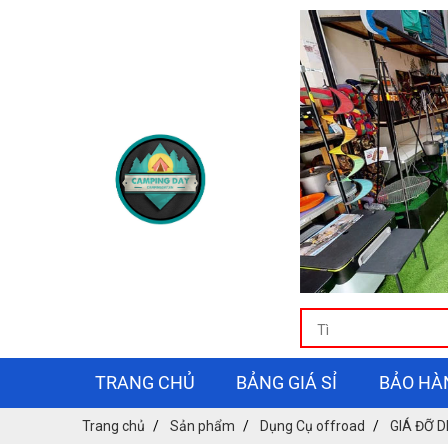
TRANG CHỦ
BẢNG GIÁ SỈ
BẢO HÀ
Trang chủ
Sản phẩm
Dụng Cụ offroad
GIÁ ĐỠ D