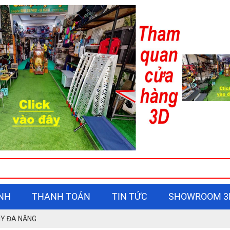
NH
THANH TOÁN
TIN TỨC
SHOWROOM 3
IY ĐA NĂNG