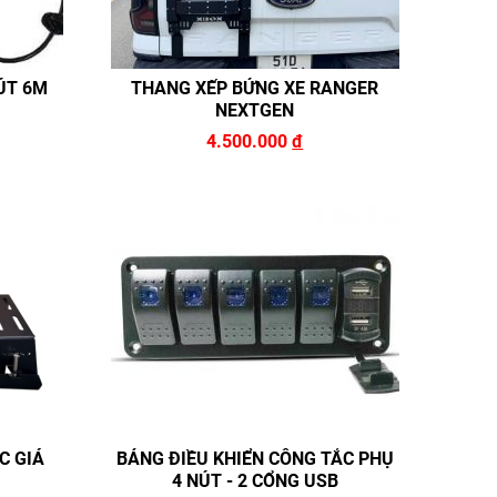
RÚT 6M
THANG XẾP BỬNG XE RANGER
NEXTGEN
4.500.000
đ
C GIÁ
BẢNG ĐIỀU KHIỂN CÔNG TẮC PHỤ
4 NÚT - 2 CỔNG USB