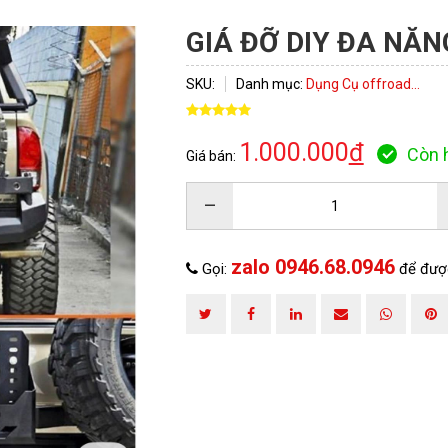
GIÁ ĐỠ DIY ĐA NĂN
SKU:
Danh mục:
Dụng Cụ offroad...
1.000.000
đ
Còn 
Giá bán:
–
zalo 0946.68.0946
Gọi:
để đượ
ĐĂNG KÝ TƯ VẤN