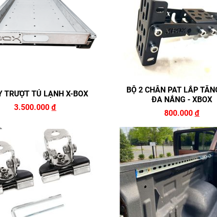
BỘ 2 CHÂN PAT LẮP TĂN
Y TRƯỢT TỦ LẠNH X-BOX
ĐA NẮNG - XBOX
3.500.000
đ
800.000
đ