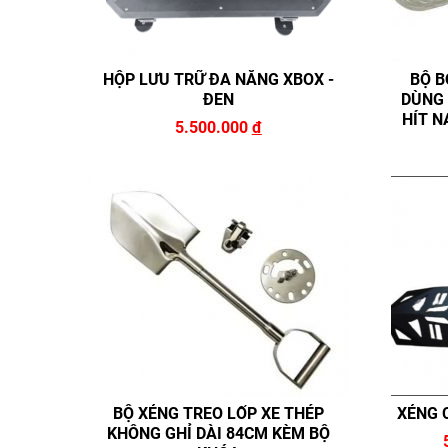
HỘP LƯU TRỮ ĐA NĂNG XBOX -
BỘ B
ĐEN
DÙNG 
HÍT N
5.500.000
đ
BỘ XẺNG TREO LỐP XE THÉP
XẺNG 
KHÔNG GHỈ DÀI 84CM KÈM BỘ