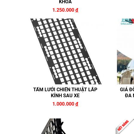
KHÓA
1.250.000
đ
TẤM LƯỚI CHIẾN THUẬT LẮP
GIÁ Đ
KÍNH SAU XE
ĐA 
1.000.000
đ