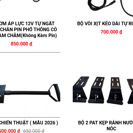
ƠM ÁP LỰC 12V TỰ NGẮT
BỘ VÒI XỊT KÉO DÀI TỰ 
CHÂN PIN PHỔ THÔNG CÓ
700.000
đ
AM CHÂM(không Kèm Pin)
850.000
đ
CHIẾN THUẬT ( MẪU 2026 )
BỘ 2 PAT KẸP RẢNH NƯỚ
NÓC
500.000
đ
650.000
đ