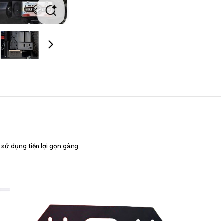
HOÀN THÀNH
zalo 0946.68.0946
Đăng ký tư vấn trực tiếp 24/7:
 sử dụng tiện lợi gọn gàng